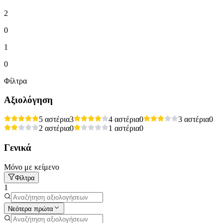
2
0
1
0
Φίλτρα
Αξιολόγηση
5 αστέρια
3
4 αστέρια
0
3 αστέρια
0
2 αστέρια
0
1 αστέρια
0
Γενικά
Μόνο με κείμενο
Φίλτρα
1
Νεότερα πρώτα