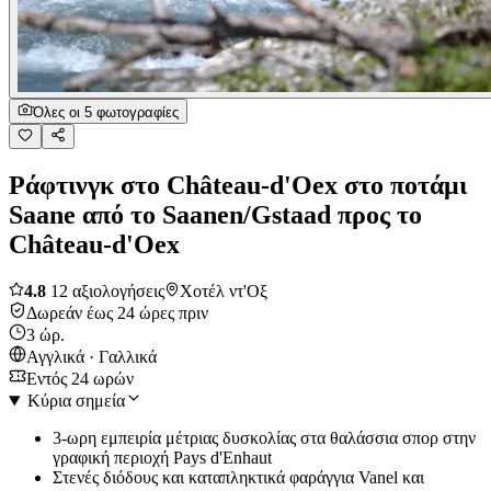
Όλες οι 5 φωτογραφίες
Ράφτινγκ στο Château-d'Oex στο ποτάμι
Saane από το Saanen/Gstaad προς το
Château-d'Oex
4.8
12 αξιολογήσεις
Χοτέλ ντ'Οξ
Δωρεάν έως 24 ώρες πριν
3 ώρ.
Αγγλικά · Γαλλικά
Εντός 24 ωρών
Κύρια σημεία
3-ωρη εμπειρία μέτριας δυσκολίας στα θαλάσσια σπορ στην
γραφική περιοχή Pays d'Enhaut
Στενές διόδους και καταπληκτικά φαράγγια Vanel και