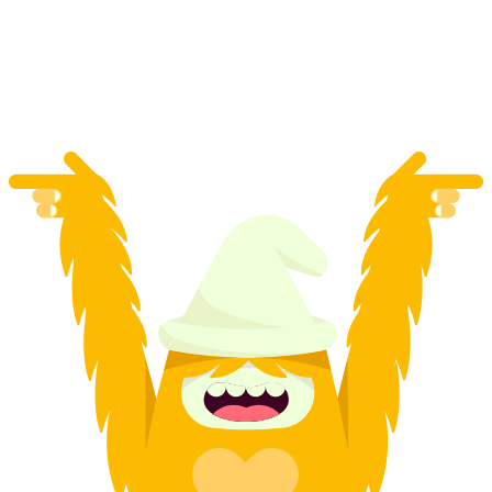
ανά άτομο
από €151