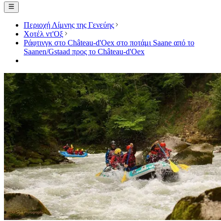
Περιοχή Λίμνης της Γενεύης
Χοτέλ ντ'Οξ
Ράφτινγκ στο Château-d'Oex στο ποτάμι Saane από το
Saanen/Gstaad προς το Château-d'Oex