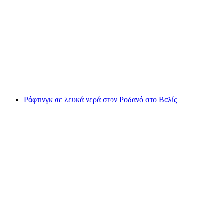
Canyoning στη βαθιά χαράδρα Tête-Noire
κοντά στο Chamonix
ανά άτομο
από €123
Ράφτινγκ σε λευκά νερά στον Ροδανό στο Βαλίς