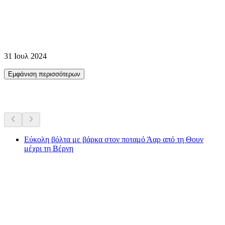
31 Ιουλ 2024
Εμφάνιση περισσότερων
Περισσότερες δραστηριότητες
Εύκολη βόλτα με βάρκα στον ποταμό Άαρ από τη Θουν
μέχρι τη Βέρνη