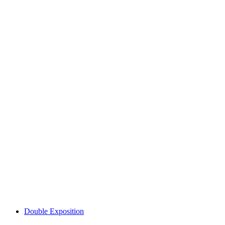
Milo Manara | Umberto Eco - Le Nom de la
rose
Tiếp cận miễn phí
Double Exposition