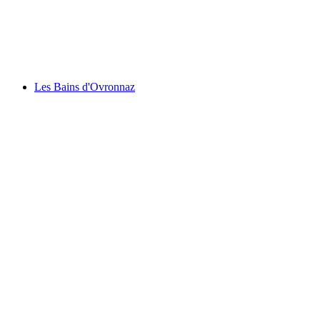
Rochers de Naye
Les Bains d'Ovronnaz