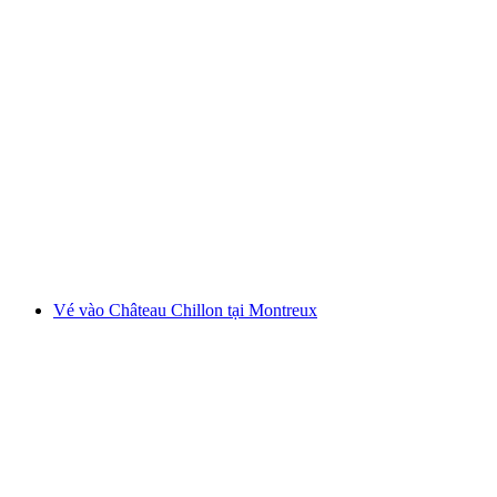
Bay bay dù lượn đôi tại Montreux
mỗi người
từ CHF 190
Vé vào Château Chillon tại Montreux