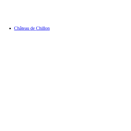
Spa Floccon Dưới Quản Lý Cinq Mondes
Château de Chillon