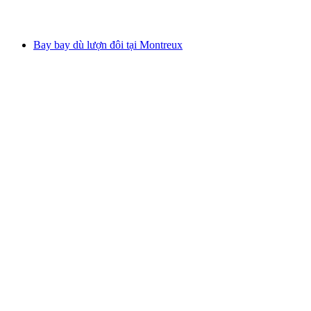
từ CHF 170
Bay bay dù lượn đôi tại Montreux