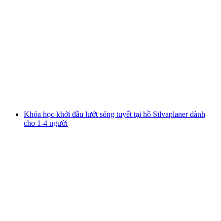
Học Viện Trượt Tuyết Cá Nhân 5 Ngày Tại St.
Moritz Cho Người Lớn
mỗi người
từ CHF 2,500
Khóa học khởi đầu lướt sóng tuyết tại hồ Silvaplaner dành
cho 1-4 người