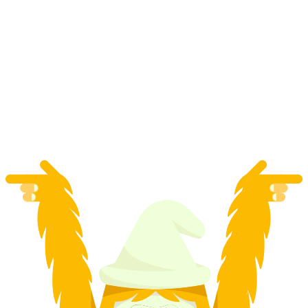
Học trượt tuyết snowboard riêng 3 giờ tại St.
Moritz
mỗi người
từ CHF 350