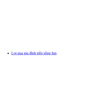
Tour Thuyền Trên Sông Vorderrhein Qua Khu
Rượu Chính Thác
mỗi người
từ CHF 125
Lọt qua gia đình trên sông Inn