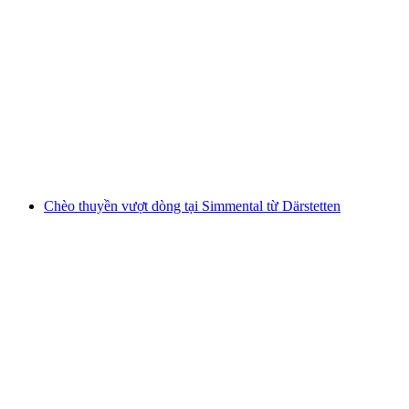
Lọt qua gia đình trên sông Inn
mỗi người
từ CHF 82
Chèo thuyền vượt dòng tại Simmental từ Därstetten