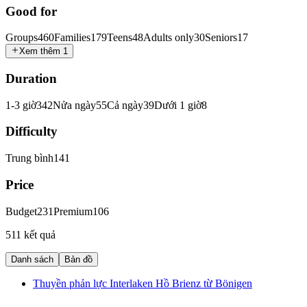
Good for
Groups
460
Families
179
Teens
48
Adults only
30
Seniors
17
Xem thêm 1
Duration
1-3 giờ
342
Nửa ngày
55
Cả ngày
39
Dưới 1 giờ
8
Difficulty
Trung bình
141
Price
Budget
231
Premium
106
511 kết quả
Danh sách
Bản đồ
Thuyền phản lực Interlaken Hồ Brienz từ Bönigen