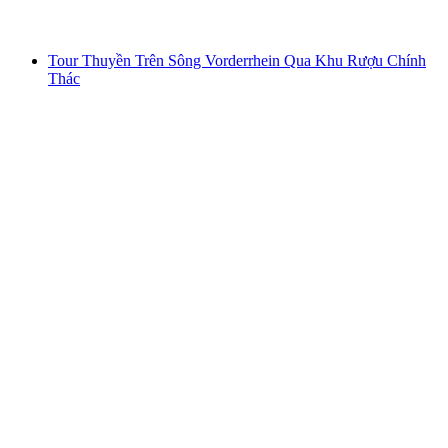
từ CHF 79
Tour Thuyền Trên Sông Vorderrhein Qua Khu Rượu Chính
Thác