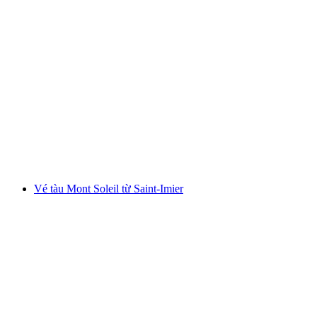
Vé tàu giữa Interlaken Ost và Zermatt
mỗi người
từ CHF 86
Vé tàu Mont Soleil từ Saint-Imier