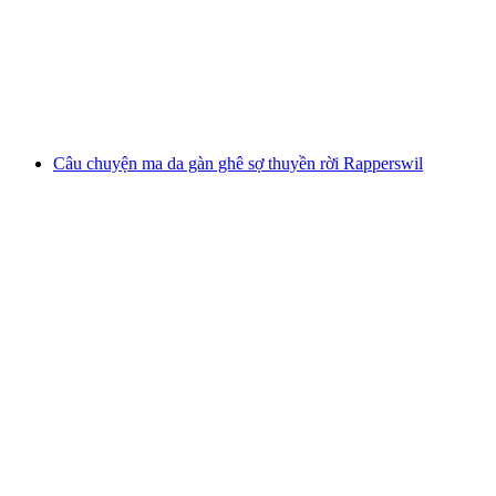
mỗi người
từ CHF 18
Câu chuyện ma da gàn ghê sợ thuyền rời Rapperswil