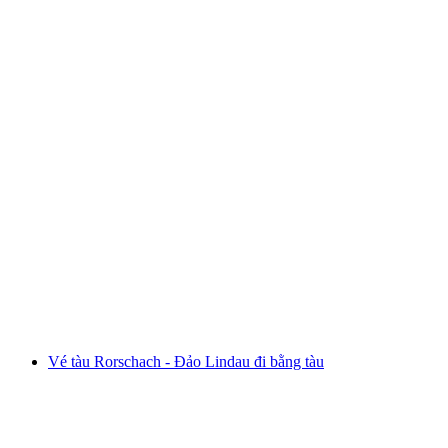
Vé tàu Mont Soleil từ Saint-Imier
mỗi người
từ CHF 4.60
Vé tàu Rorschach - Đảo Lindau đi bằng tàu