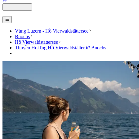
Vùng Luzern - Hồ Vierwaldstättersee
Buochs
Hồ Vierwaldstättersee
Thuyền HotTug Hồ Vierwaldstätter từ Buochs