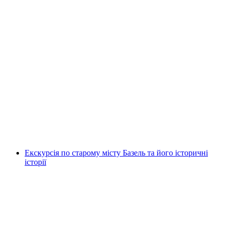
Публична екскурсія по Цузі
на людину
від CHF 15
Екскурсія по старому місту Базель та його історичні
історії