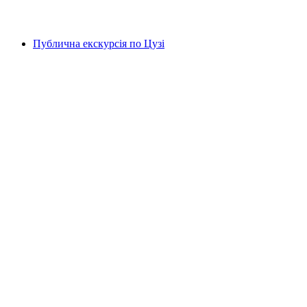
від CHF 18
Публична екскурсія по Цузі