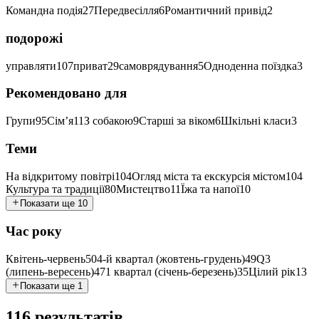
Командна подія
27
Передвесілля
6
Романтичний привід
2
подорожі
управляти
107
приват
29
самоврядування
5
Одноденна поїздка
3
Рекомендовано для
Групи
95
Сім’я
11
З собакою
9
Старші за віком
6
Шкільні класи
3
Теми
На відкритому повітрі
104
Огляд міста та екскурсія містом
104
Культура та традиції
80
Мистецтво
11
Їжа та напої
10
Показати ще 10
Час року
Квітень-червень
50
4-й квартал (жовтень-грудень)
49
Q3
(липень-вересень)
47
1 квартал (січень-березень)
35
Цілий рік
13
Показати ще 1
116 результатів