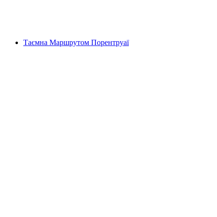
на людину
від CHF 159
Таємна Маршрутом Порентруаї