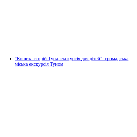
«Люцерн та його околиці» — екскурсія
містом на тюп-тук у Люцерні
на людину
від CHF 160
"Кошик історій Туна, екскурсія для дітей": громадська
міська екскурсія Туном