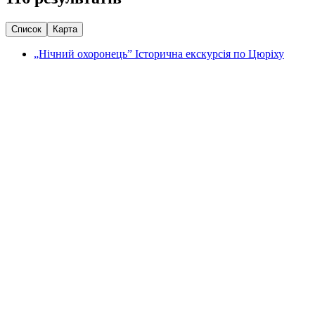
Список
Карта
„Нічний охоронець” Історична екскурсія по Цюріху