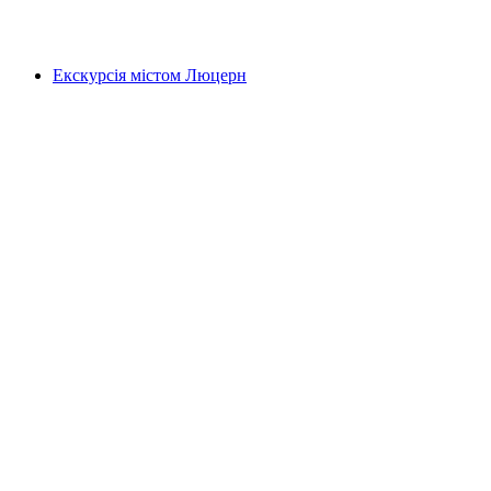
на людину
від CHF 25
Екскурсія містом Люцерн