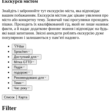
Екскурсії містом
Знайдіть і забронюйте тут екскурсію міста, яка відповідає
вашим побажанням. Екскурсія містом дає цікаве уявлення про
місто або конкретну тему. Зазвичай такі прогулянки проходять
пішки. Проходить їх кваліфікований гід, який не лише називає
факти, а й надає додаткове фонове знання і відповідає на будь-
які ваші запитання. Звісні анекдоти роблять екскурсію дуже
популярною і залишаються у пам’яті надовго.
Filter
Sprachen
Доступний для
Мітка GTTD
Подія
подорожі
Рекомендовано для
Теми
Час року
Список
Карта
Filter