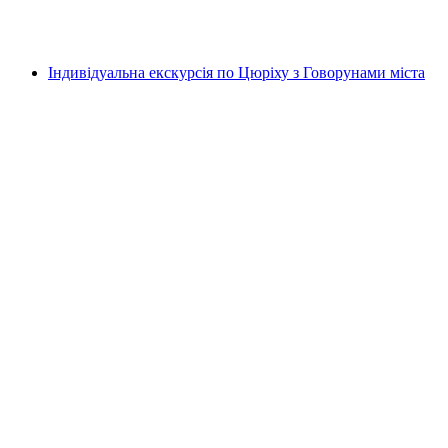
на людину
від CHF 33
Індивідуальна екскурсія по Цюріху з Говорунами міста