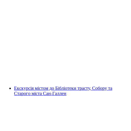
Екскурсія містом Люцерн
на людину
від CHF 25
Екскурсія містом до Бібліотеки трасту, Собору та
Старого міста Сан-Галлен