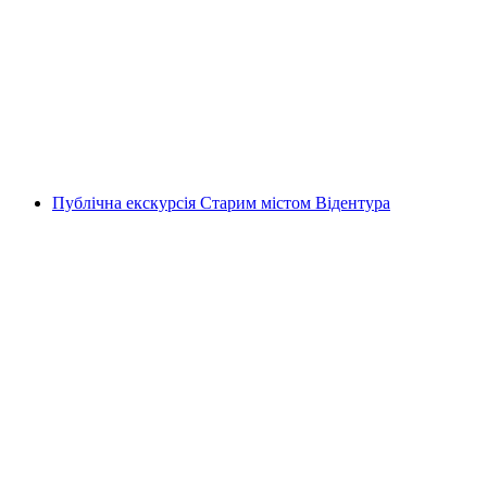
Екскурсія містом «Автентичний Люцерн»
на людину
від CHF 30
Публічна екскурсія Старим містом Відентура