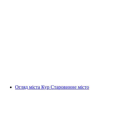
„Нічний охоронець” Історична екскурсія по
Цюріху
на людину
від CHF 15
Огляд міста Кур Старовинне місто