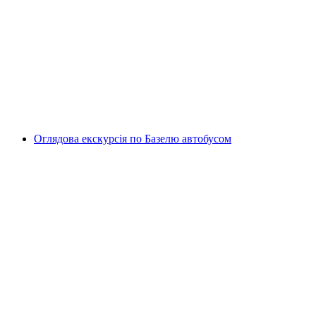
Велосипедне таксі екскурсія основні
визначні пам’ятки Женева
на людину
від CHF 100
Оглядова екскурсія по Базелю автобусом