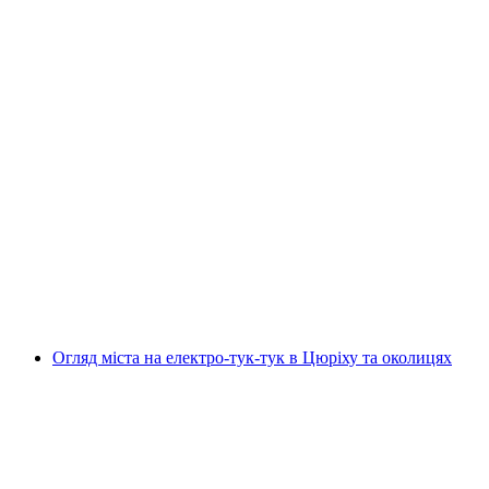
Індивідуальна екскурсія по Цюріху з
Говорунами міста
на людину
від CHF 160
Огляд міста на електро-тук-тук в Цюріху та околицях