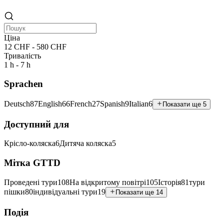
Ціна
12 CHF - 580 CHF
Тривалість
1 h - 7 h
Sprachen
Deutsch
87
English
66
French
27
Spanish
9
Italian
6
Показати ще 5
Доступний для
Крісло-коляска
6
Дитяча коляска
5
Мітка GTTD
Проведені тури
108
На відкритому повітрі
105
Історія
81
тури
пішки
80
індивідуальні тури
19
Показати ще 14
Подія