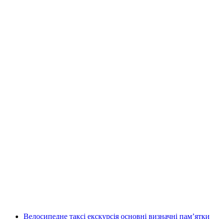
Публічна екскурсія Старим містом
Відентура
на людину
від CHF 20
Велосипедне таксі екскурсія основні визначні пам’ятки