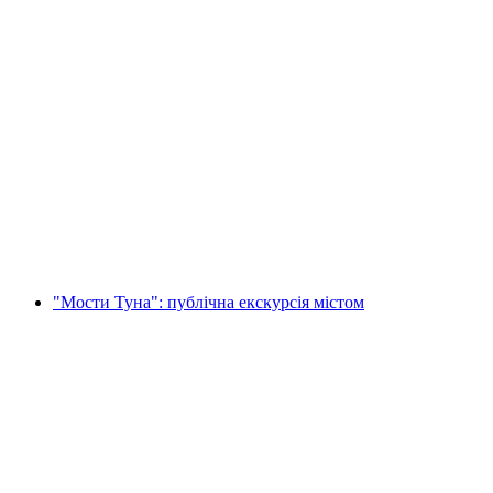
Таємна Маршрутом Порентруаї
на людину
від CHF 12
"Мости Туна": публічна екскурсія містом