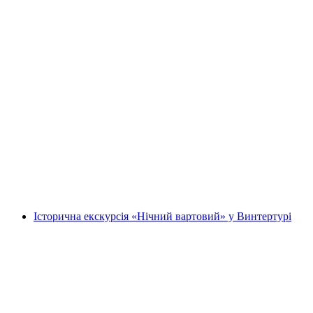
Оглядова екскурсія по Базелю автобусом
на людину
від CHF 26
Історична екскурсія «Нічний вартовий» у Винтертурі