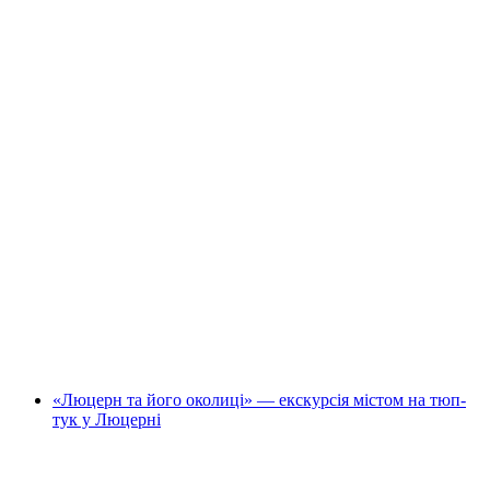
"Криваве Тун": публічна екскурсія по місту
на людину
від CHF 25
«Люцерн та його околиці» — екскурсія містом на тюп-
тук у Люцерні