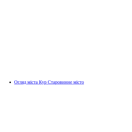
„Нічний охоронець” Історична екскурсія по
Цюріху
на людину
від CHF 15
Огляд міста Кур Старовинне місто