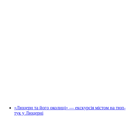
"Криваве Тун": публічна екскурсія по місту
на людину
від CHF 25
«Люцерн та його околиці» — екскурсія містом на тюп-
тук у Люцерні