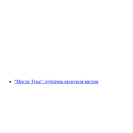
Таємна Маршрутом Порентруаї
на людину
від CHF 12
"Мости Туна": публічна екскурсія містом