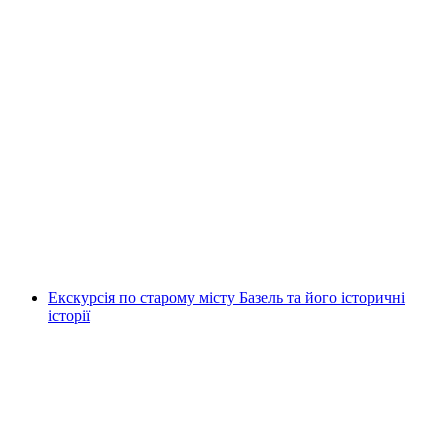
Публична екскурсія по Цузі
на людину
від CHF 15
Екскурсія по старому місту Базель та його історичні
історії