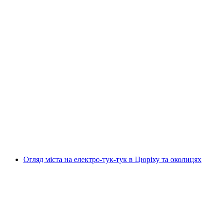
Індивідуальна екскурсія по Цюріху з
Говорунами міста
на людину
від CHF 160
Огляд міста на електро-тук-тук в Цюріху та околицях