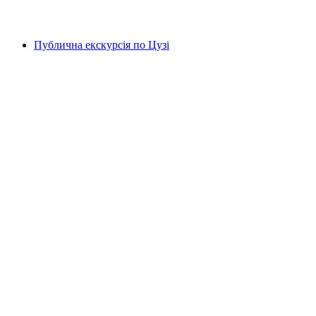
від CHF 18
Публична екскурсія по Цузі