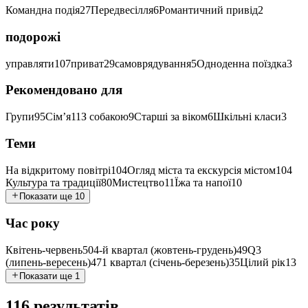
Командна подія
27
Передвесілля
6
Романтичний привід
2
подорожі
управляти
107
приват
29
самоврядування
5
Одноденна поїздка
3
Рекомендовано для
Групи
95
Сім’я
11
З собакою
9
Старші за віком
6
Шкільні класи
3
Теми
На відкритому повітрі
104
Огляд міста та екскурсія містом
104
Культура та традиції
80
Мистецтво
11
Їжа та напої
10
Показати ще 10
Час року
Квітень-червень
50
4-й квартал (жовтень-грудень)
49
Q3
(липень-вересень)
47
1 квартал (січень-березень)
35
Цілий рік
13
Показати ще 1
116 результатів