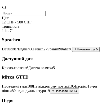
Ціна
12 CHF - 580 CHF
Тривалість
1 h - 7 h
Sprachen
Deutsch
87
English
66
French
27
Spanish
9
Italian
6
Показати ще 5
Доступний для
Крісло-коляска
6
Дитяча коляска
5
Мітка GTTD
Проведені тури
108
На відкритому повітрі
105
Історія
81
тури
пішки
80
індивідуальні тури
19
Показати ще 14
Подія