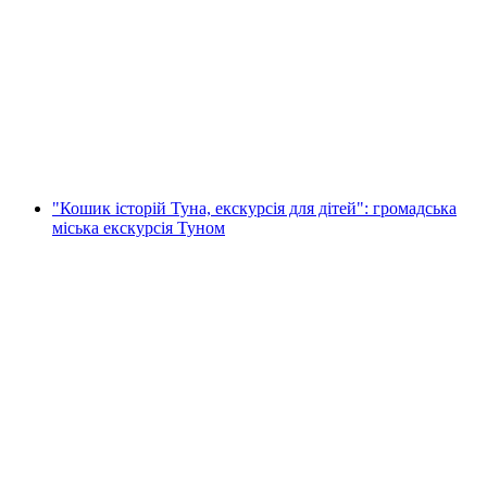
«Люцерн та його околиці» — екскурсія
містом на тюп-тук у Люцерні
на людину
від CHF 160
"Кошик історій Туна, екскурсія для дітей": громадська
міська екскурсія Туном