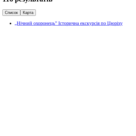
Список
Карта
„Нічний охоронець” Історична екскурсія по Цюріху