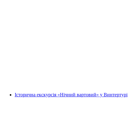
Оглядова екскурсія по Базелю автобусом
на людину
від CHF 26
Історична екскурсія «Нічний вартовий» у Винтертурі