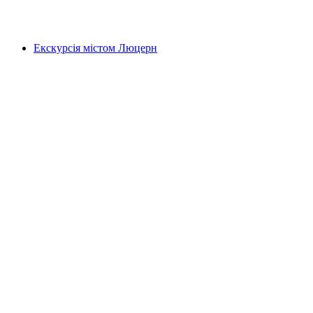
на людину
від CHF 25
Екскурсія містом Люцерн