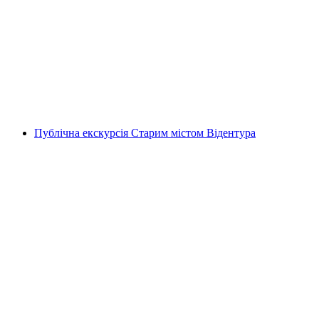
Екскурсія містом «Автентичний Люцерн»
на людину
від CHF 30
Публічна екскурсія Старим містом Відентура