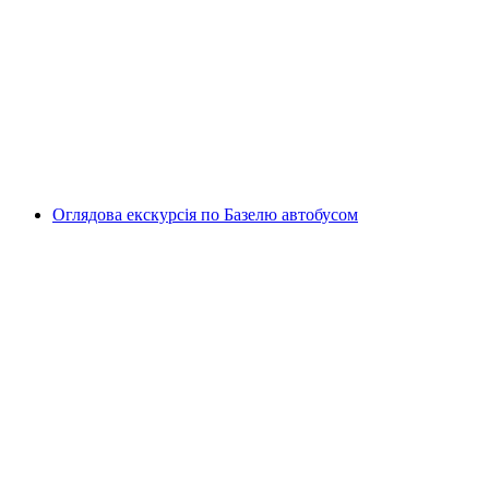
Велосипедне таксі екскурсія основні
визначні пам’ятки Женева
на людину
від CHF 100
Оглядова екскурсія по Базелю автобусом