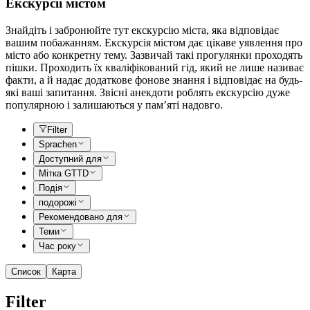
Екскурсії містом
Знайдіть і забронюйте тут екскурсію міста, яка відповідає
вашим побажанням. Екскурсія містом дає цікаве уявлення про
місто або конкретну тему. Зазвичай такі прогулянки проходять
пішки. Проходить їх кваліфікований гід, який не лише називає
факти, а й надає додаткове фонове знання і відповідає на будь-
які ваші запитання. Звісні анекдоти роблять екскурсію дуже
популярною і залишаються у пам’яті надовго.
Filter
Sprachen
Доступний для
Мітка GTTD
Подія
подорожі
Рекомендовано для
Теми
Час року
Список
Карта
Filter