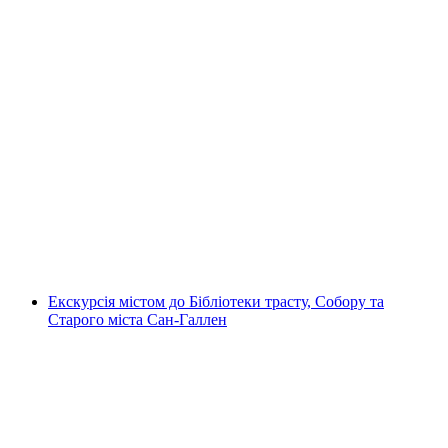
Екскурсія містом Люцерн
на людину
від CHF 25
Екскурсія містом до Бібліотеки трасту, Собору та
Старого міста Сан-Галлен