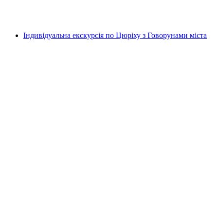
на людину
від CHF 33
Індивідуальна екскурсія по Цюріху з Говорунами міста