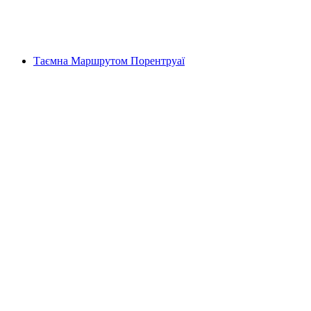
на людину
від CHF 159
Таємна Маршрутом Порентруаї