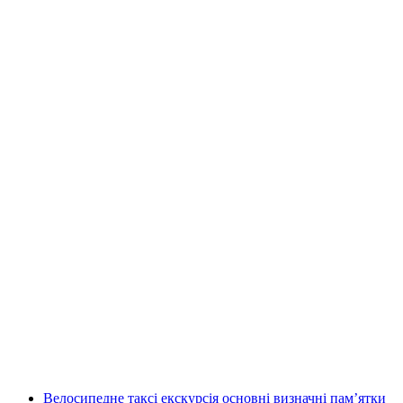
Публічна екскурсія Старим містом
Відентура
на людину
від CHF 20
Велосипедне таксі екскурсія основні визначні пам’ятки