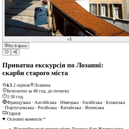
+3
Усі 8 фото
Приватна екскурсія по Лозанні:
скарби старого міста
4.5
2 оцінок
Лозанна
Безплатно за 48 год. до початку
1:30 год.
Французька · Англійська · Німецька · Італійська · Іспанська
· Португальська · Російська · Китайська · Японська
Одразу
Основні моменти
Відкрийте мальовниче місто Лозанна біля Женевського