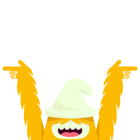
Лозанна: туристичний автобусний тур до
Веве, Монтре і Шильонського замку
на людину
від CHF 141