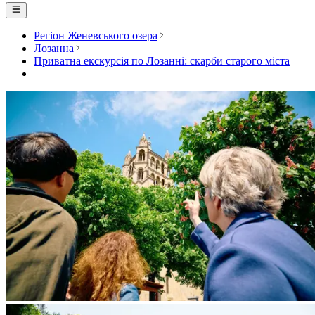
Регіон Женевського озера
Лозанна
Приватна екскурсія по Лозанні: скарби старого міста