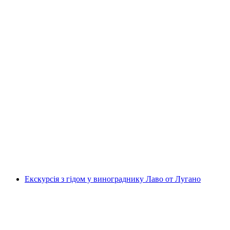
«Лозанна та її вина» приватна екскурсія
Лозанною
на людину
від CHF 210
Екскурсія з гідом у винограднику Лаво от Лугано