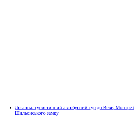
Екскурсія з їжею по Лозанні
на людину
від CHF 109
Лозанна: туристичний автобусний тур до Веве, Монтре і
Шильонського замку