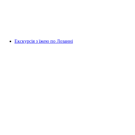
на людину
від CHF 440
Екскурсія з їжею по Лозанні