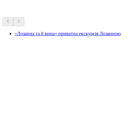
Більше активностей
«Лозанна та її вина» приватна екскурсія Лозанною