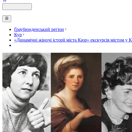
Ґраубюнденський регіон
Кур
«Динамічні жіночі історії міста Кюр» екскурсія містом у 