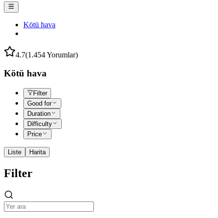
Kötü hava
4.7
(1.454 Yorumlar)
Kötü hava
Filter
Good for
Duration
Difficulty
Price
Liste
Harita
Filter