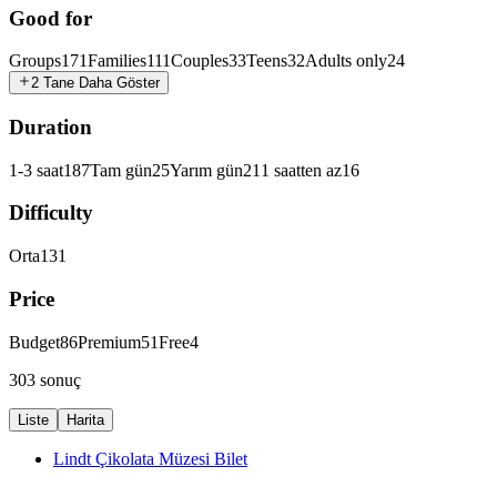
Good for
Groups
171
Families
111
Couples
33
Teens
32
Adults only
24
2 Tane Daha Göster
Duration
1-3 saat
187
Tam gün
25
Yarım gün
21
1 saatten az
16
Difficulty
Orta
131
Price
Budget
86
Premium
51
Free
4
303 sonuç
Liste
Harita
Lindt Çikolata Müzesi Bilet