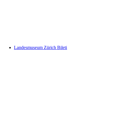
Fitpass Aboneliği 1 Hafta
kişi başı
başlayan TRY 2140
Landesmuseum Zürich Bileti