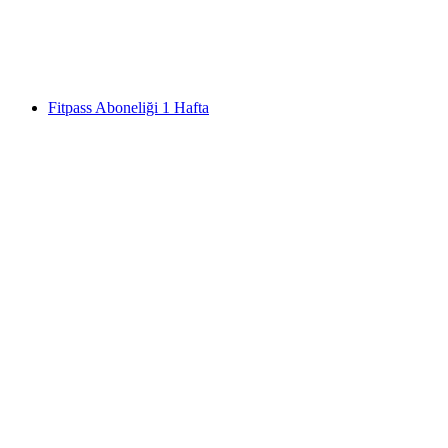
kişi başı
başlayan TRY 1040
Fitpass Aboneliği 1 Hafta