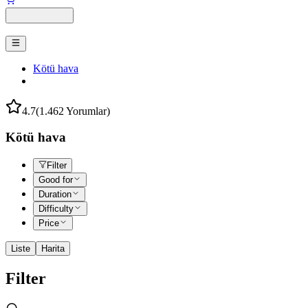
Kötü hava
4.7
(1.462 Yorumlar)
Kötü hava
Filter
Good for
Duration
Difficulty
Price
Liste
Harita
Filter