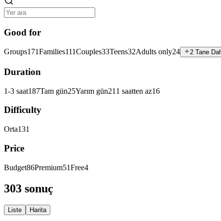
Good for
Groups
171
Families
111
Couples
33
Teens
32
Adults only
24
2 Tane Da
Duration
1-3 saat
187
Tam gün
25
Yarım gün
21
1 saatten az
16
Difficulty
Orta
131
Price
Budget
86
Premium
51
Free
4
303 sonuç
Liste
Harita