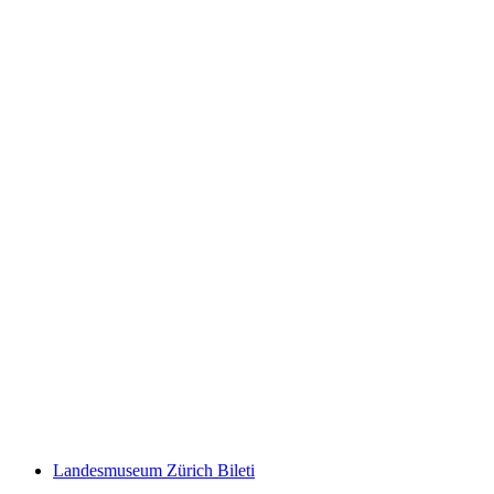
Fitpass Aboneliği 1 Hafta
kişi başı
başlayan TRY 2150
Landesmuseum Zürich Bileti