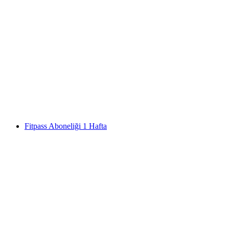
Lindt Çikolata Müzesi Bilet
kişi başı
başlayan TRY 1050
Fitpass Aboneliği 1 Hafta