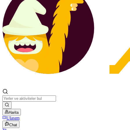
Harita
Ulaşım
Chat