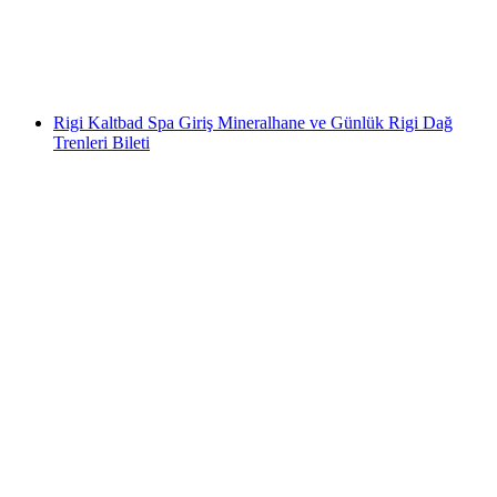
kişi başı
başlayan TRY 1230
Rigi Kaltbad Spa Giriş Mineralhane ve Günlük Rigi Dağ
Trenleri Bileti