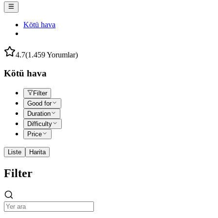
Kötü hava
4.7
(1.459 Yorumlar)
Kötü hava
Filter
Good for
Duration
Difficulty
Price
Liste
Harita
Filter