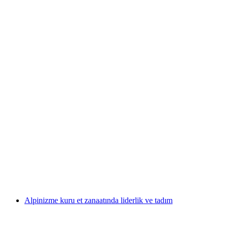
Lindt Çikolata Evi Müzesi Bileti ve Rehberli
Turu
kişi başı
başlayan TRY 1840
Alpinizme kuru et zanaatında liderlik ve tadım