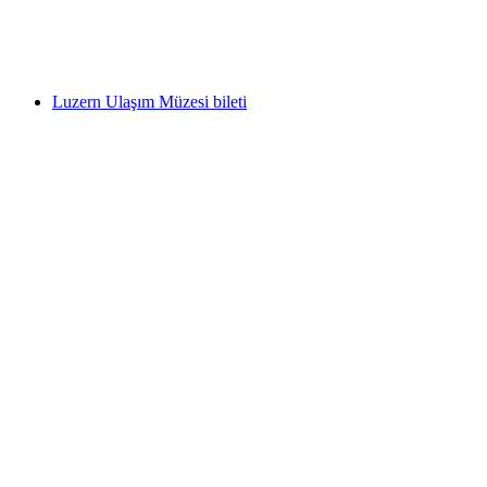
kişi başı
başlayan TRY 920
Luzern Ulaşım Müzesi bileti