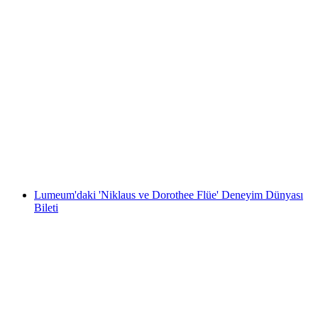
Luzern Ulaşım Müzesi bileti
kişi başı
başlayan TRY 2270
Lumeum'daki 'Niklaus ve Dorothee Flüe' Deneyim Dünyası
Bileti