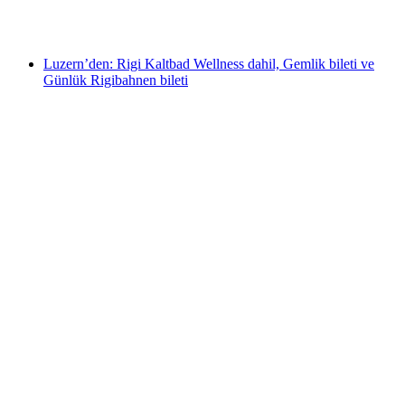
kişi başı
başlayan TRY 920
Luzern’den: Rigi Kaltbad Wellness dahil, Gemlik bileti ve
Günlük Rigibahnen bileti