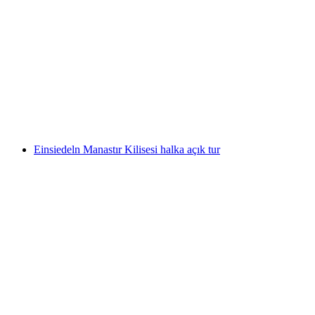
Vallorbe Mağaraları İçin Bilet
kişi başı
başlayan TRY 1110
Einsiedeln Manastır Kilisesi halka açık tur