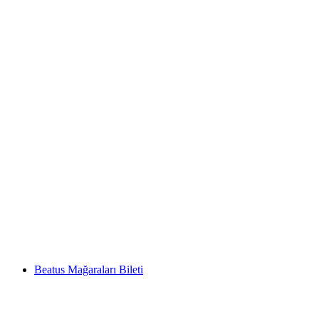
Montreux'taki Chillon Şatosu Bileti
kişi başı
başlayan TRY 920
Beatus Mağaraları Bileti