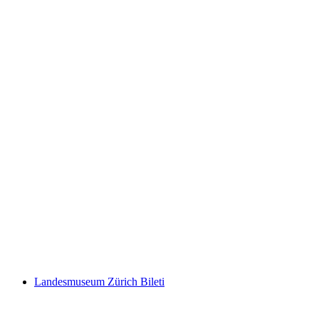
Fitpass Aboneliği 1 Hafta
kişi başı
başlayan TRY 2140
Landesmuseum Zürich Bileti