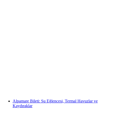
Rigi Kaltbad Spa Giriş Mineralhane ve Günlük
Rigi Dağ Trenleri Bileti
kişi başı
başlayan TRY 5630
Alpamare Bileti: Su Eğlencesi, Termal Havuzlar ve
Kaydıraklar