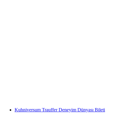
Basel'de Siyah Işık Mini Golf
kişi başı
başlayan TRY 920
Kuhniversum Trauffer Deneyim Dünyası Bileti