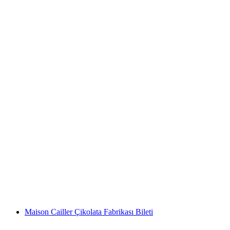
Chocolarium Flawil Bileti
kişi başı
başlayan TRY 980
Maison Cailler Çikolata Fabrikası Bileti