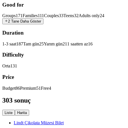
Good for
Groups
171
Families
111
Couples
33
Teens
32
Adults only
24
2 Tane Daha Göster
Duration
1-3 saat
187
Tam gün
25
Yarım gün
21
1 saatten az
16
Difficulty
Orta
131
Price
Budget
86
Premium
51
Free
4
303 sonuç
Liste
Harita
Lindt Çikolata Müzesi Bilet