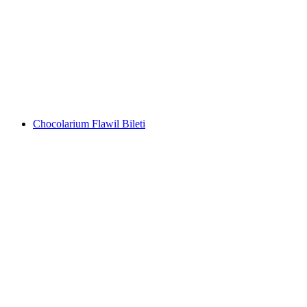
Landesmuseum Zürich Bileti
kişi başı
başlayan TRY 800
Chocolarium Flawil Bileti