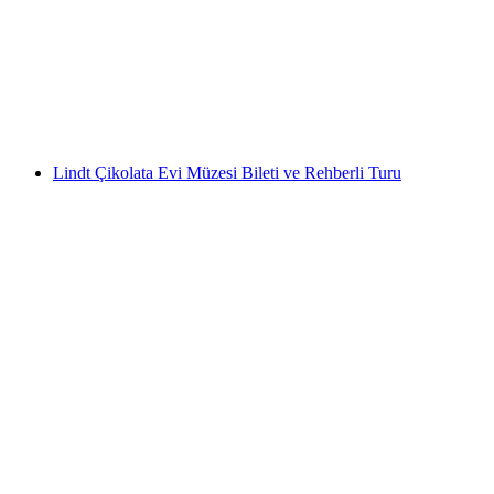
kişi başı
başlayan TRY 2820
Lindt Çikolata Evi Müzesi Bileti ve Rehberli Turu