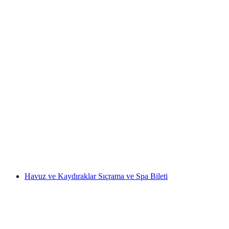
Luzern’den: Rigi Kaltbad Wellness dahil,
Gemlik bileti ve Günlük Rigibahnen bileti
kişi başı
başlayan TRY 9720
Havuz ve Kaydıraklar Sıçrama ve Spa Bileti