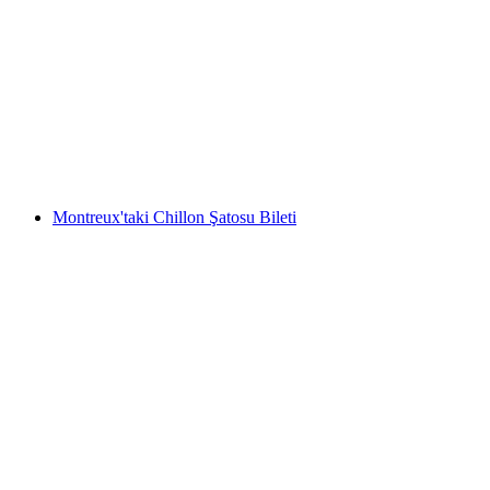
Maison Cailler Çikolata Fabrikası Bileti
kişi başı
başlayan TRY 1040
Montreux'taki Chillon Şatosu Bileti