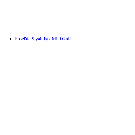
kişi başı
başlayan TRY 2630
Basel'de Siyah Işık Mini Golf