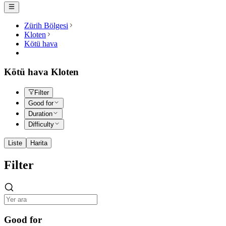
Zürih Bölgesi
Kloten
Kötü hava
Kötü hava Kloten
Filter
Good for
Duration
Difficulty
Liste
Harita
Filter
Good for