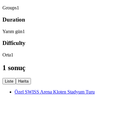
Groups
1
Duration
Yarım gün
1
Difficulty
Orta
1
1 sonuç
Liste
Harita
Özel SWISS Arena Kloten Stadyum Turu