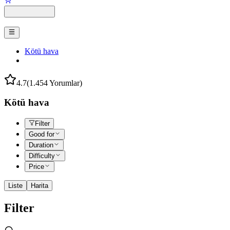
Kötü hava
4.7
(1.454 Yorumlar)
Kötü hava
Filter
Good for
Duration
Difficulty
Price
Liste
Harita
Filter