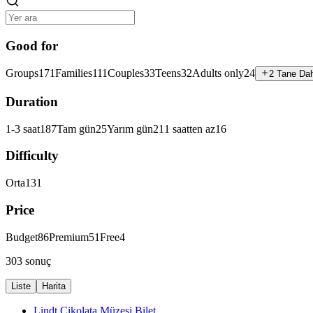
Good for
Groups
171
Families
111
Couples
33
Teens
32
Adults only
24
2 Tane Da
Duration
1-3 saat
187
Tam gün
25
Yarım gün
21
1 saatten az
16
Difficulty
Orta
131
Price
Budget
86
Premium
51
Free
4
303 sonuç
Liste
Harita
Lindt Çikolata Müzesi Bilet