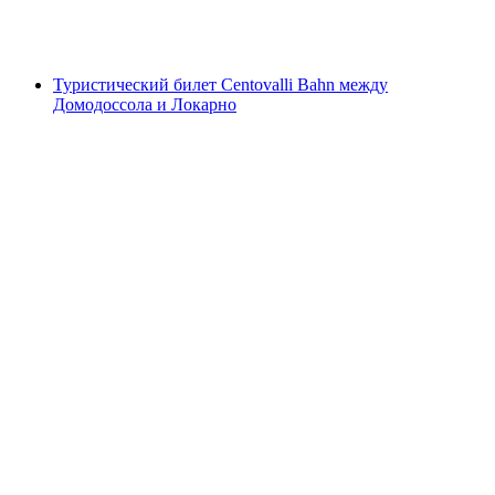
с человека
от CHF 155
Туристический билет Centovalli Bahn между
Домодоссола и Локарно