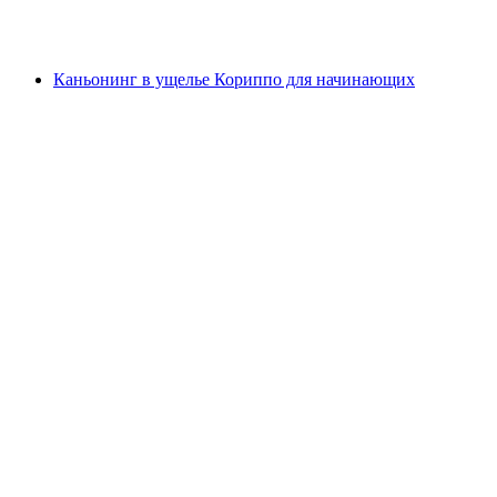
с человека
от CHF 159
Каньонинг в ущелье Кориппо для начинающих