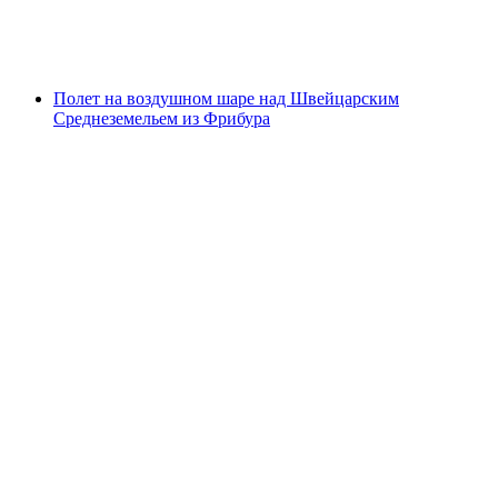
с человека
от CHF 1,800
Полет на воздушном шаре над Швейцарским
Среднеземельем из Фрибура