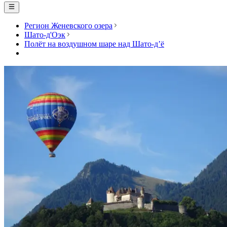
Регион Женевского озера
Шато-д'Оэк
Полёт на воздушном шаре над Шато-д’ё