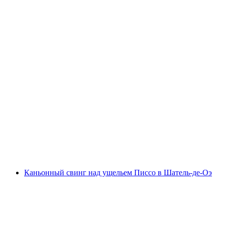
Полет на воздушном шаре над
Швейцарским Среднеземельем из Фрибура
с человека
от CHF 340
Каньонный свинг над ущельем Писсо в Шатель-де-Оэ