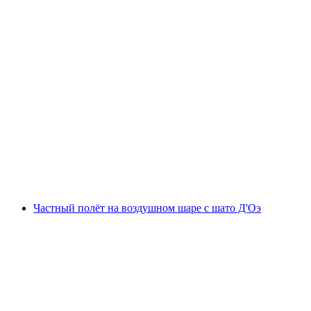
Полет на воздушном шаре над ранним
утром от Шато-д'Оэ
с человека
от CHF 390
Частный полёт на воздушном шаре с шато Д'Оэ