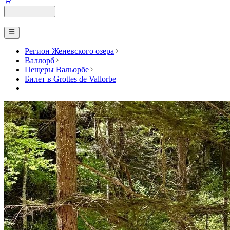
Регион Женевского озера
Валлорб
Пещеры Вальорбе
Билет в Grottes de Vallorbe