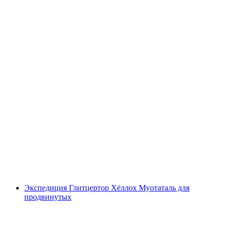
Тимевент в Гроссканадере (каноэ) от Бухса
с человека
от CHF 70
Экспедиция Глитцертор Хёллох Муотаталь для
продвинутых