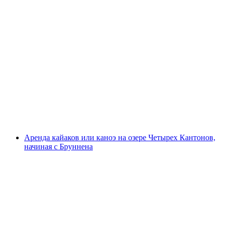
Курс по серфингу на кайтах в Дёрлигене
с человека
от CHF 65
Аренда кайаков или каноэ на озере Четырех Кантонов,
начиная с Бруннена