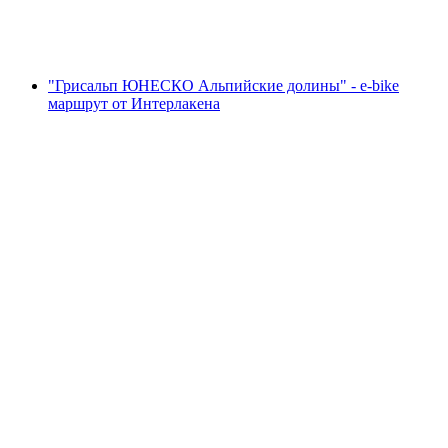
с человека
от CHF 115
"Грисальп ЮНЕСКО Альпийские долины" - e-bike
маршрут от Интерлакена