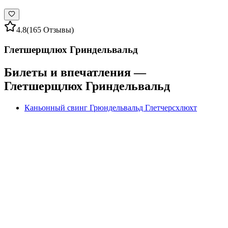
4.8
(165 Отзывы)
Глетшерщлюх Гриндельвальд
Билеты и впечатления —
Глетшерщлюх Гриндельвальд
Каньонный свинг Грюндельвальд Глетчерсхлюхт