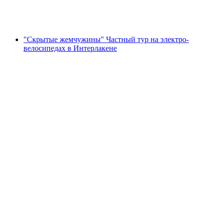
с человека
от CHF 66
"Скрытые жемчужины" Частный тур на электро-
велосипедах в Интерлакене