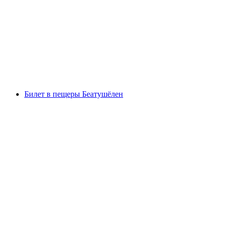
Аренда SUP на озере Бриенц
с человека
от CHF 40
Билет в пещеры Беатушёлен