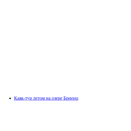
"Скрытые жемчужины" Частный тур на
электро-велосипедах в Интерлакене
с человека
от CHF 179
Каяк-тур летом на озере Бриенц