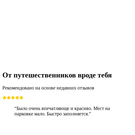
Билет на ледник Глетшерслухт в
Гриндевальде
с человека
от CHF 21
От путешественников вроде тебя
Рекомендовано на основе недавних отзывов
“Было очень впечатляюще и красиво. Мест на
парковке мало. Быстро заполняется.”