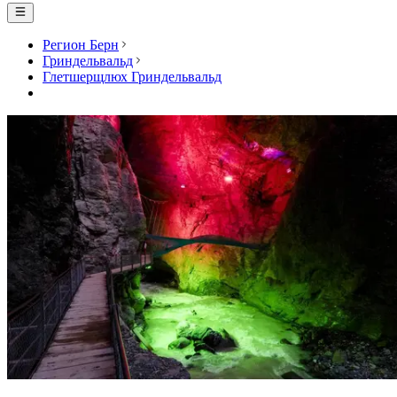
Регион Берн
Гриндельвальд
Глетшерщлюх Гриндельвальд