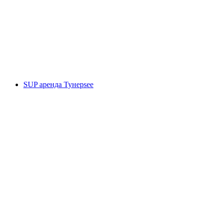
Штёкальпа
с человека
от CHF 25
SUP аренда Тунерsee