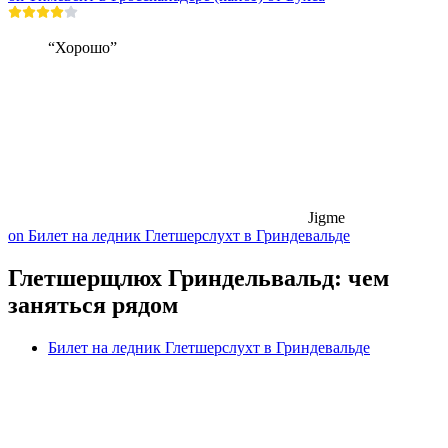
“Хорошо”
Jigme
on Билет на ледник Глетшерслухт в Гриндевальде
Глетшерщлюх Гриндельвальд: чем
заняться рядом
Билет на ледник Глетшерслухт в Гриндевальде