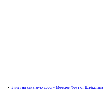
Билет в пещеры Беатушёлен
с человека
от CHF 20
Билет на канатную дорогу Мелхзее-Фрут от Штёкальпа