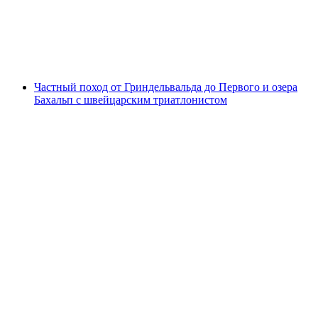
с человека
от CHF 21
Частный поход от Гриндельвальда до Первого и озера
Бахальп с швейцарским триатлонистом