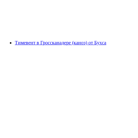
с человека
от CHF 340
Тимевент в Гроссканадере (каноэ) от Бухса