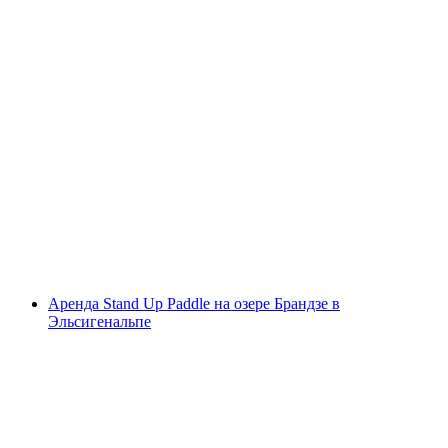
SUP аренда Тунерsee
с человека
от CHF 40
Аренда Stand Up Paddle на озере Брандзе в
Эльсигенальпе