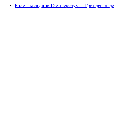
Билет на ледник Глетшерслухт в Гриндевальде