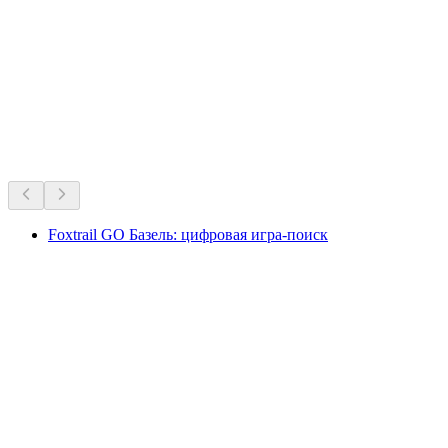
Свободный доступ
Любимцы Швейцарии на все времена.
Рекомендовано на основе многолетней популярности
Foxtrail GO Базель: цифровая игра-поиск