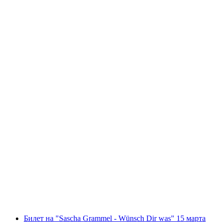
Билет на Summerstage 28 июня с Башчи,
Немо, Дом Швеция и Амбер Рэ
с человека
от CHF 82.80
Билет на "Sascha Grammel - Wünsch Dir was" 15 марта