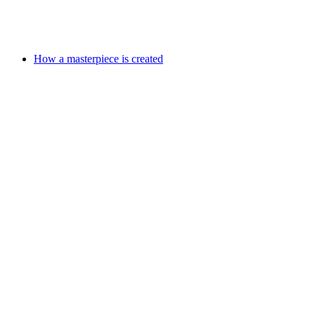
Свободный доступ
How a masterpiece is created
How a masterpiece is created