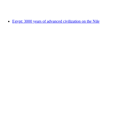
Свободный доступ
Egypt: 3000 years of advanced civilization on the Nile
Egypt: 3000 years of advanced civilization on
the Nile