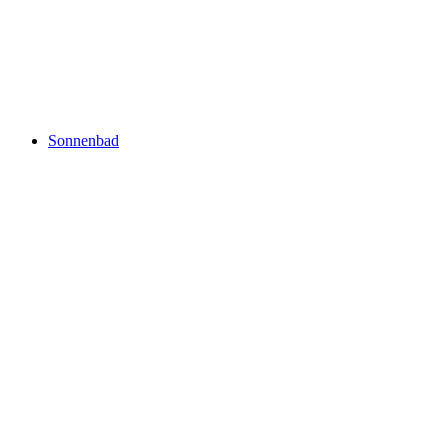
St. Jakob outdoor pool "Joggeli"
Sonnenbad