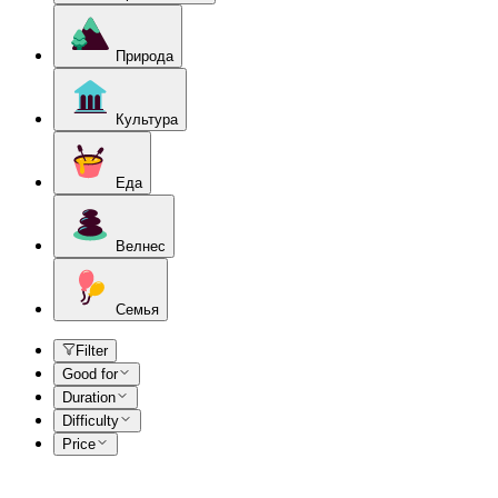
Природа
Культура
Еда
Велнес
Семья
Filter
Good for
Duration
Difficulty
Price
Откройте категории