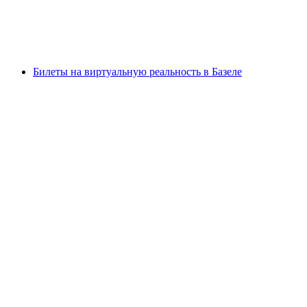
с человека
от CHF 45
Билеты на виртуальную реальность в Базеле