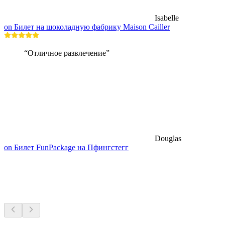
Isabelle
on Билет на шоколадную фабрику Maison Cailler
“Отличное развлечение”
Douglas
on Билет FunPackage на Пфингстегг
Озёра и водные развлечения
Всё в пределах 30 мин на машине