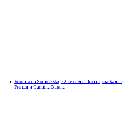
Билет на "Sascha Grammel - Wünsch Dir
was" 15 марта 2025 года в St. Jakobshalle в
Базеле
с человека
от CHF 60.50
Билеты на Summerstage 25 июня с Оркестром Базеля,
Ритши и Carmina Burana