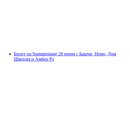
Дегустация швейцарских сыров в Базеле
с человека
от CHF 16
Билет на Summerstage 28 июня с Башчи, Немо, Дом
Швеция и Амбер Рэ