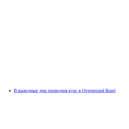
Ниндзя Ночь в Овергроунд Базель
с человека
от CHF 13.50
В выходные дни проводим курс в Overground Basel