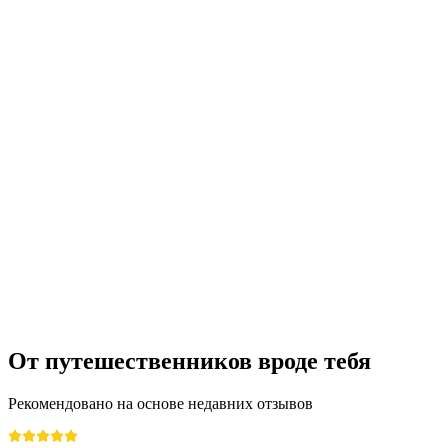
Билеты на виртуальную реальность в
Базеле
с человека
от CHF 25
От путешественников вроде тебя
Рекомендовано на основе недавних отзывов