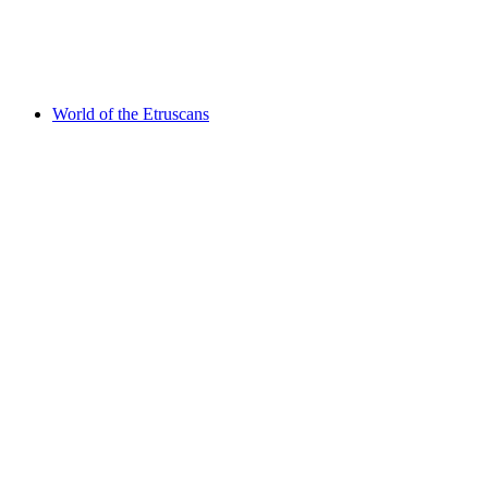
Свободный доступ
World of the Etruscans
World of the Etruscans