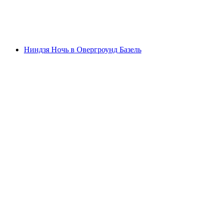
с человека
от CHF 82.80
Ниндзя Ночь в Овергроунд Базель