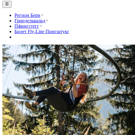
Регион Берн
Гриндельвальд
Пфингстегг
Билет Fly-Line Пингштукг