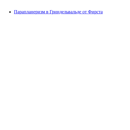
от CHF 21
Парапланеризм в Гриндельвальде от Фирста
Парапланеризм в Гриндельвальде от