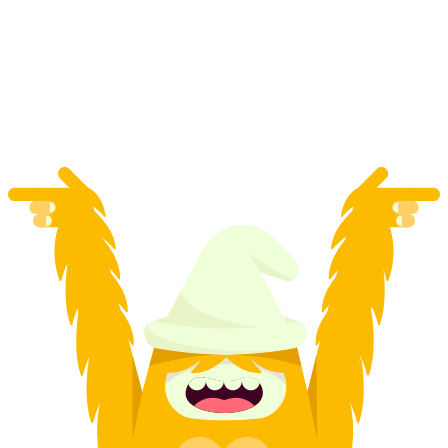
Фирста
с человека
от CHF 220