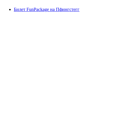
Билет FunPackage на Пфингстегг