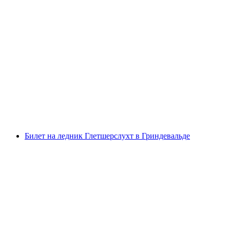
Билет FunPackage на Пфингстегг
с человека
от CHF 78
Билет на ледник Глетшерслухт в Гриндевальде