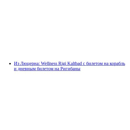
Билет в парк Трамплинов Xstream
с человека
от CHF 26
Из Люцерна: Wellness Rigi Kaltbad с билетом на корабль
и дневным билетом на Ригибаны