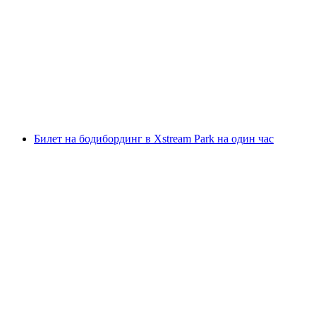
Билет на WaveSurf Xstream Park на один час
с человека
от CHF 80
Билет на бодибординг в Xstream Park на один час