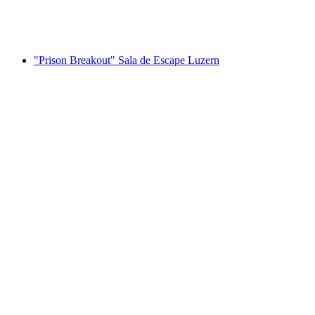
por pessoa
a partir de €23
"Prison Breakout" Sala de Escape Luzern