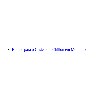
Bilhete da Fábrica de Chocolate Maison Cailler
por pessoa
a partir de €19
Bilhete para o Castelo de Chillon em Montreux