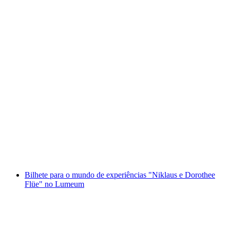
Bilhete para a Casa dos Transportes de
Lucerna
por pessoa
a partir de €42
Bilhete para o mundo de experiências "Niklaus e Dorothee
Flüe" no Lumeum