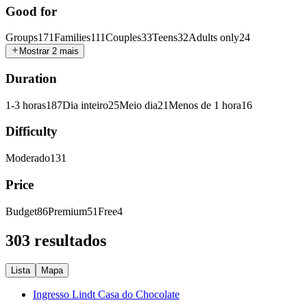
Good for
Groups
171
Families
111
Couples
33
Teens
32
Adults only
24
Mostrar 2 mais
Duration
1-3 horas
187
Dia inteiro
25
Meio dia
21
Menos de 1 hora
16
Difficulty
Moderado
131
Price
Budget
86
Premium
51
Free
4
303 resultados
Lista
Mapa
Ingresso Lindt Casa do Chocolate