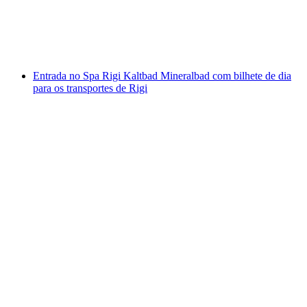
por pessoa
a partir de €23
Entrada no Spa Rigi Kaltbad Mineralbad com bilhete de dia
para os transportes de Rigi