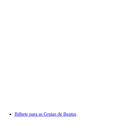
Bilhete para o Castelo de Chillon em Montreux
por pessoa
a partir de €17
Bilhete para as Grutas de Beatus