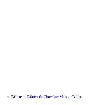
Bilhete Chocolarium Flawil
por pessoa
a partir de €18
Bilhete da Fábrica de Chocolate Maison Cailler