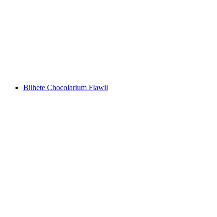
Bilhete do Museu Nacional Suíço de Zurique
por pessoa
a partir de €15
Bilhete Chocolarium Flawil