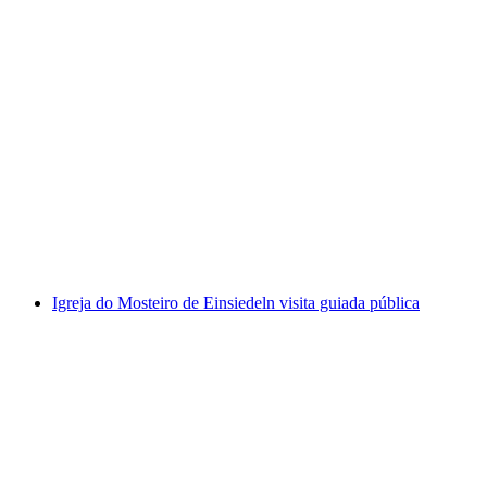
Bilhete para as Grutas de Vallorbe
por pessoa
a partir de €21
Igreja do Mosteiro de Einsiedeln visita guiada pública