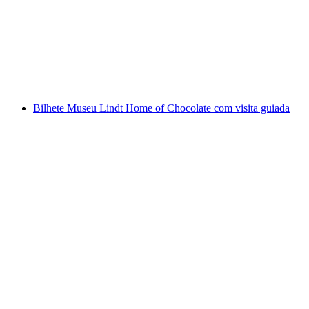
por pessoa
a partir de €52
Bilhete Museu Lindt Home of Chocolate com visita guiada