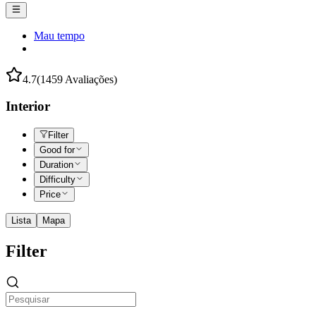
Mau tempo
4.7
(1459 Avaliações)
Interior
Filter
Good for
Duration
Difficulty
Price
Lista
Mapa
Filter