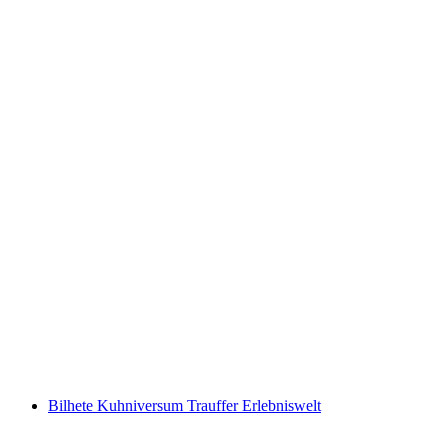
Minigolfe de Luz Negra em Basileia
por pessoa
a partir de €17
Bilhete Kuhniversum Trauffer Erlebniswelt