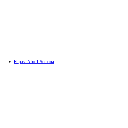
Ingresso Lindt Casa do Chocolate
por pessoa
a partir de €19
Fitpass Abo 1 Semana