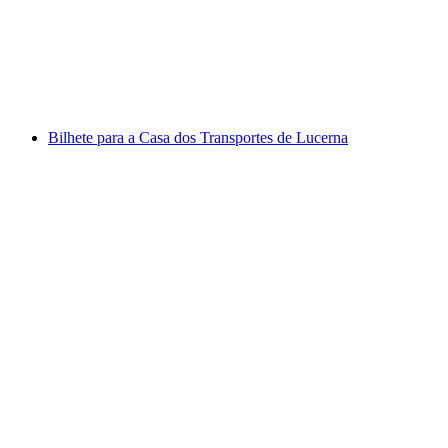
por pessoa
a partir de €17
Bilhete para a Casa dos Transportes de Lucerna