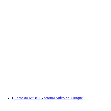
Fitpass Abo 1 Semana
por pessoa
a partir de €39
Bilhete do Museu Nacional Suíço de Zurique