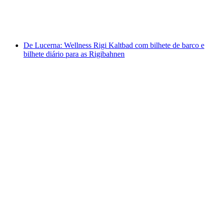
por pessoa
a partir de €17
De Lucerna: Wellness Rigi Kaltbad com bilhete de barco e
bilhete diário para as Rigibahnen