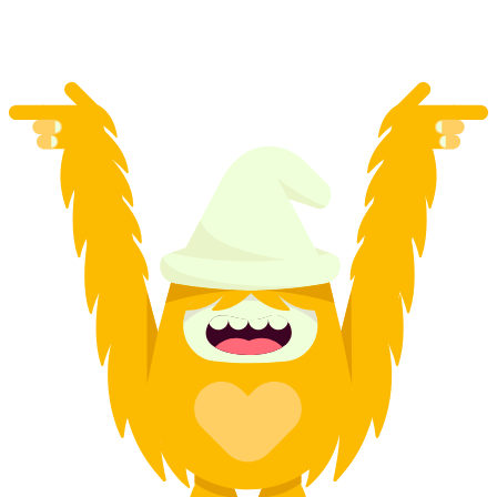
por pessoa
a partir de €290