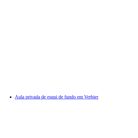
"Off Piste" Escola de Esqui para Adultos em
Verbier
por pessoa
a partir de €512
Aula privada de esqui de fundo em Verbier