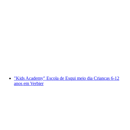
Aulas particulares de Telemark em Verbier
por pessoa
a partir de €290
"Kids Academy" Escola de Esqui meio dia Crianças 6-12
anos em Verbier