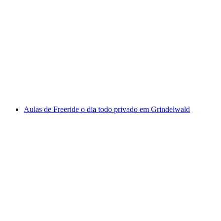
Curso Privado de Telemark Grindelwald
Wengen
por pessoa
a partir de €333
Aulas de Freeride o dia todo privado em Grindelwald