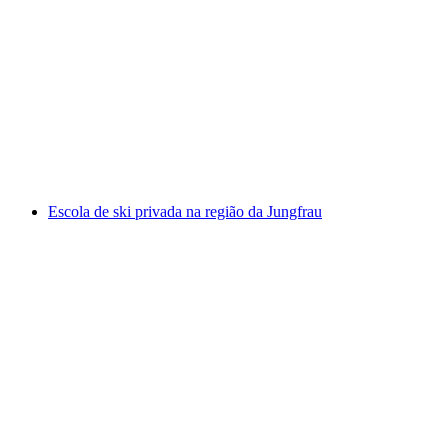
Aulas particulares de esqui nórdico
Grindelwald
por pessoa
a partir de €268
Escola de ski privada na região da Jungfrau