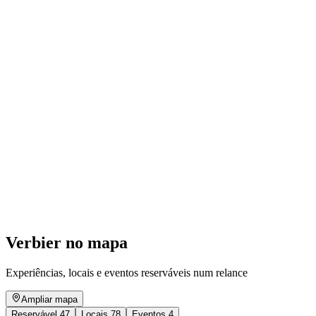
FIFO 2026 : Spectacle de Clôture [EN]
Acesso livre
Verbier no mapa
Experiências, locais e eventos reserváveis num relance
Ampliar mapa
Reservável
47
Locais
78
Eventos
4