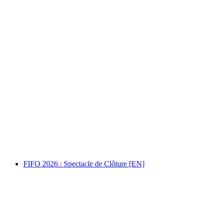
Maison des Jeunes Archéologues: Vernissage
Martigny Région avant les romains[EN]
Acesso livre
FIFO 2026 : Spectacle de Clôture [EN]