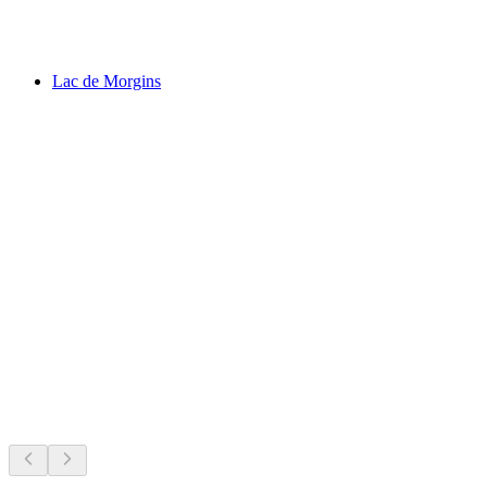
Lac de Geronde
Lac de Morgins
Lac de Morgins
A decorrer agora
Recomendado com base no que está a acontecer agora