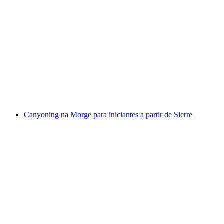
Voo de parapente Tandem em Verbier
por pessoa
a partir de €212
Canyoning na Morge para iniciantes a partir de Sierre