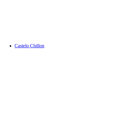
Les Bains d'Ovronnaz
Castelo Chillon