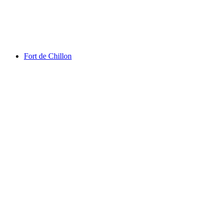
Aquaparc Lago de Genebra
Fort de Chillon