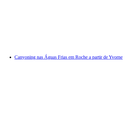
Voo Mágico de Parapente em Vercorin
por pessoa
a partir de €212
Canyoning nas Águas Frias em Roche a partir de Yvorne