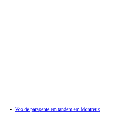
Canyoning na Barberine no Vale do Trient
por pessoa
a partir de €156
Voo de parapente em tandem em Montreux