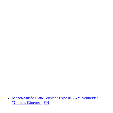
PALP Festival
Acesso livre
Mazot-Musée Plan-Cerisier : Expo #02 - Y. Schneider
"Carnets flâneurs" [EN]