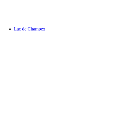
Fort de Chillon
Lac de Champex