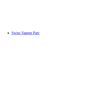
Castelo Chillon
Swiss Vapeur Parc