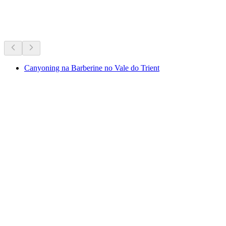
Os favoritos de sempre da Suíça.
Recomendado com base na popularidade de longa data
Canyoning na Barberine no Vale do Trient