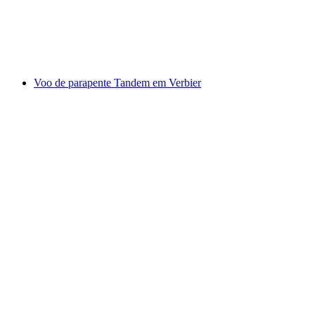
por pessoa
a partir de €212
Voo de parapente Tandem em Verbier