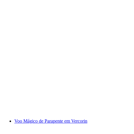
Canyoning na Morge para iniciantes a partir
de Sierre
por pessoa
a partir de €190
Voo Mágico de Parapente em Vercorin