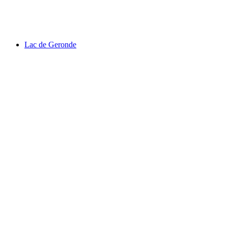
Lac de Champex
Lac de Geronde