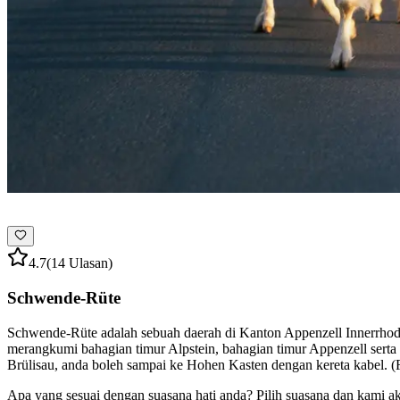
4.7
(14 Ulasan)
Schwende-Rüte
Schwende-Rüte adalah sebuah daerah di Kanton Appenzell Innerrhoden
merangkumi bahagian timur Alpstein, bahagian timur Appenzell serta
Brülisau, anda boleh sampai ke Hohen Kasten dengan kereta kabel. (
Apa yang sesuai dengan suasana hati anda? Pilih suasana dan kami a