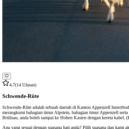
4.7
(14 Ulasan)
Schwende-Rüte
Schwende-Rüte adalah sebuah daerah di Kanton Appenzell Innerrhoden
merangkumi bahagian timur Alpstein, bahagian timur Appenzell serta
Brülisau, anda boleh sampai ke Hohen Kasten dengan kereta kabel. (
Apa yang sesuai dengan suasana hati anda? Pilih suasana dan kami a