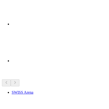
Tempat menarik berhampiran
SWISS Arena