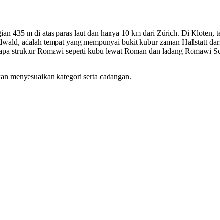
ggian 435 m di atas paras laut dan hanya 10 km dari Zürich. Di Kloten, 
rdwald, adalah tempat yang mempunyai bukit kubur zaman Hallstatt d
apa struktur Romawi seperti kubu lewat Roman dan ladang Romawi Scha
kan menyesuaikan kategori serta cadangan.