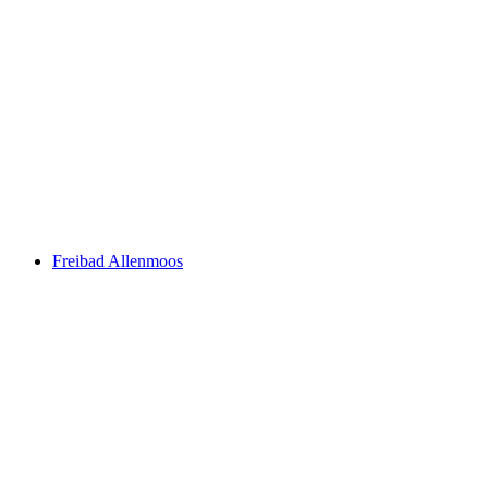
Seebach outdoor pool
Freibad Allenmoos