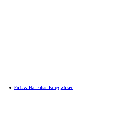
Kloten indoor and outdoor swimming pool
Frei- & Hallenbad Bruggwiesen