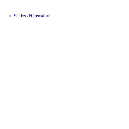
Schloss Nürensdorf
Schloss Nürensdorf