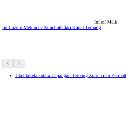
Imhof Maik
on Luzern Meluncur Parachute dari Kapal Terbang
Bergerak ke sana sini: pas & kereta api
panorama
Tiket kereta antara Lapangan Terbang Zurich dan Zermatt