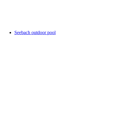
Hallen- und Freibad Faisswiesen
Seebach outdoor pool