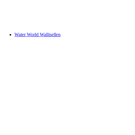
Schwimmbad Hasenbühl
Water World Wallisellen
Water World Wallisellen