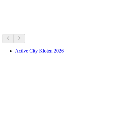
Sedang berlangsung sekarang
Disyorkan berdasarkan apa yang berlangsung sekarang
Active City Kloten 2026