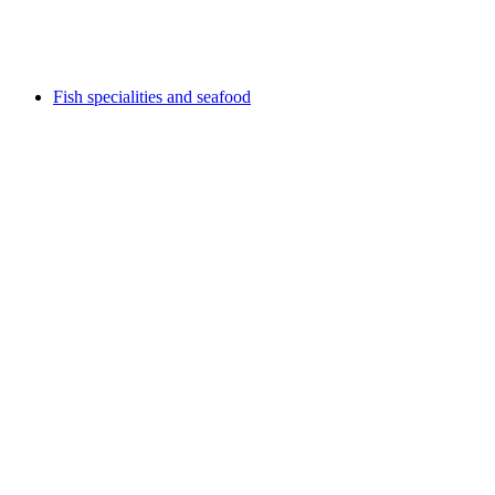
Akses Bebas
Fish specialities and seafood
Fish specialities and seafood