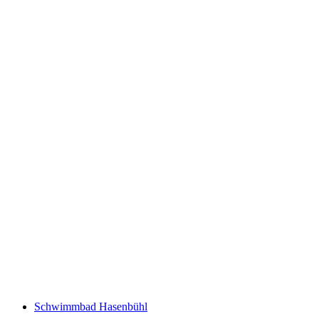
Frei- & Hallenbad Bruggwiesen
Schwimmbad Hasenbühl