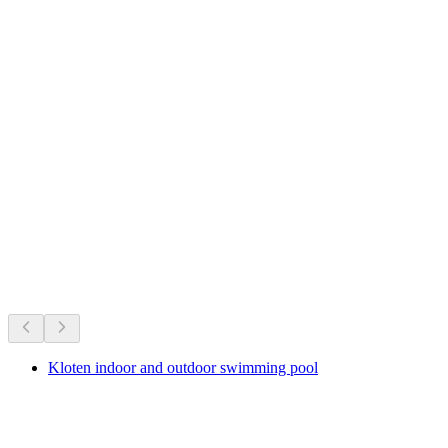
Tiket kereta api antara Lapangan Terbang
Zurich dan Interlaken Ost
per Orang
dari RM 405
Tasik & keseronokan air
Semua dalam 15 minit pemanduan
Kloten indoor and outdoor swimming pool