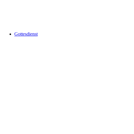
Gottesdienst mit Open Doors
Akses Bebas
Gottesdienst