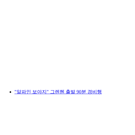
"알파인 여행" 90분 베른-벨프 출발 경비행기
관광
1인당
최저 KRW 2556000
"알파인 보야지" 그렌헨 출발 90분 경비행