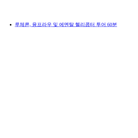
1인당
최저 KRW 788000
루체른, 융프라우 및 에멘탈 헬리콥터 투어 60분