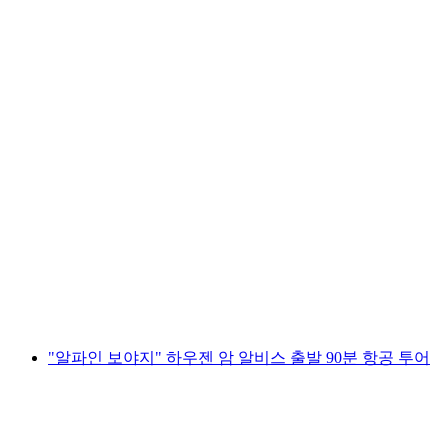
"알파인 벤처" 60분 베른-벨프 공항 출발 관광
비행
1인당
최저 KRW 1703000
"알파인 보야지" 하우젠 암 알비스 출발 90분 항공 투어