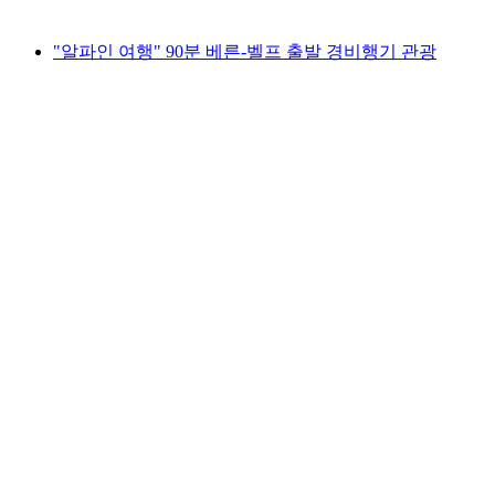
최저 KRW 3006000
"알파인 여행" 90분 베른-벨프 출발 경비행기 관광