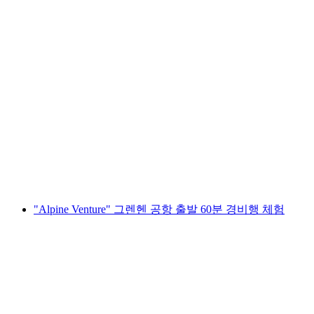
"알파인 벤처" 하우젠 암 알비스 출발 60분 항
공 투어
1인당
최저 KRW 1002000
"Alpine Venture" 그렌헨 공항 출발 60분 경비행 체험