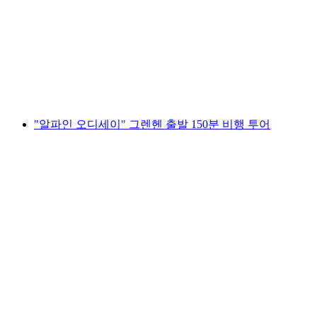
행 투어
1인당
최저 KRW 4258000
"알파인 오디세이" 그렌헨 출발 150분 비행 투어