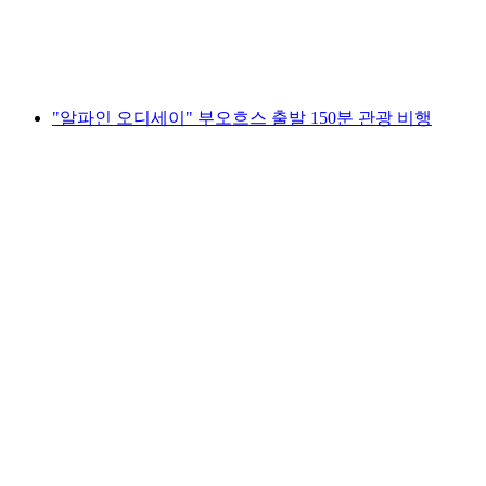
1인당
최저 KRW 989000
"알파인 오디세이" 부오흐스 출발 150분 관광 비행