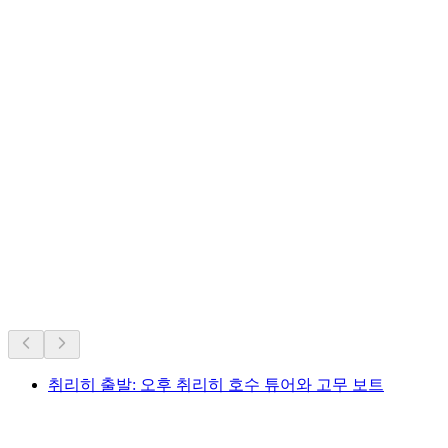
스위스의 역대 인기 명소.
오랜 인기를 바탕으로 추천
취리히 출발: 오후 취리히 호수 튜어와 고무 보트