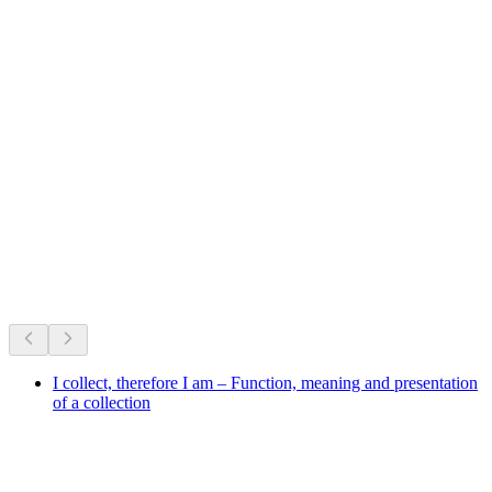
스탄세르혼
지금 진행 중
지금 진행 중인 행사를 바탕으로 추천
I collect, therefore I am – Function, meaning and presentation
of a collection