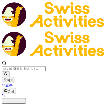
지도
교통
Chat