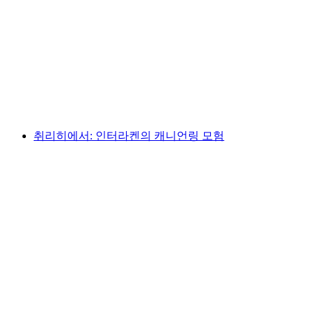
취리히 출발: 오후 취리히 호수 튜어와 고무 보
트
1인당
최저 KRW 914000
취리히에서: 인터라켄의 캐니언링 모험