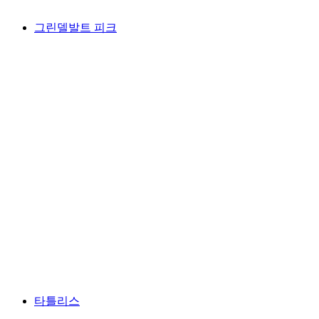
그린델발트 피크
그린델발트 피크
타틀리스