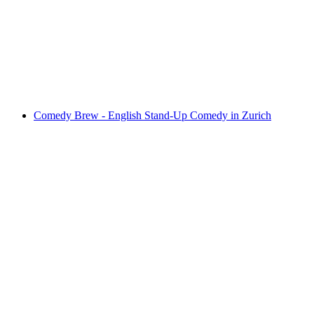
WOW City Rally
자유 입장
Comedy Brew - English Stand-Up Comedy in Zurich