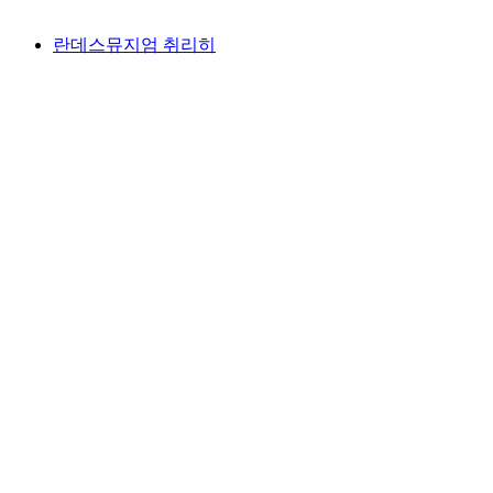
란데스뮤지엄 취리히
란데스뮤지엄 취리히