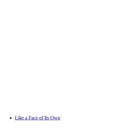
I collect, therefore I am – Function, meaning
and presentation of a collection
자유 입장
Like a Face of Its Own