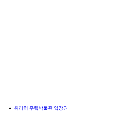
취리히에서: 인터라켄의 캐니언링 모험
1인당
최저 KRW 458000
취리히 주립박물관 입장권