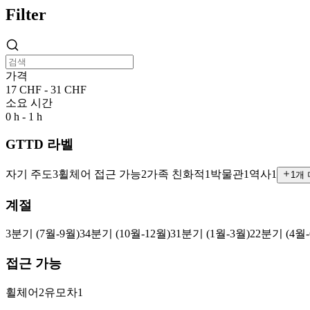
Filter
가격
17 CHF - 31 CHF
소요 시간
0 h - 1 h
GTTD 라벨
자기 주도
3
휠체어 접근 가능
2
가족 친화적
1
박물관
1
역사
1
1개
계절
3분기 (7월-9월)
3
4분기 (10월-12월)
3
1분기 (1월-3월)
2
2분기 (4월-
접근 가능
휠체어
2
유모차
1