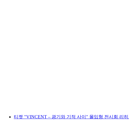
이벤트 월드 '니클라우스와 도로테이 플로이' 티
1인당
최저 KRW 51000
티켓 "VINCENT – 광기와 기적 사이" 몰입형 전시회 