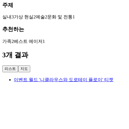
주제
실내
3
가상 현실
2
예술
2
문화 및 전통
1
추천하는
가족
2
베스트 에이저
1
3개 결과
리스트
지도
이벤트 월드 '니클라우스와 도로테이 플로이' 티켓