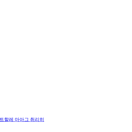
켓
리히트할레 마아그 취리히