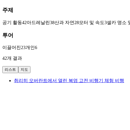
주제
공기 활동
42
아드레날린
38
산과 자연
28
모터 및 속도
3
셀카 명소 
투어
이끌어진
23
개인
6
42개 결과
리스트
지도
취리히 오버란트에서 열린 복엽 고전 비행기 체험 비행