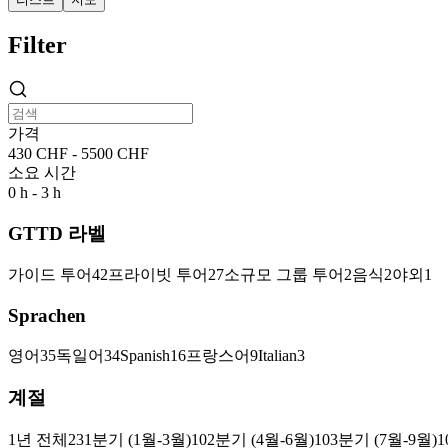
Filter
가격
430 CHF - 5500 CHF
소요 시간
0 h - 3 h
GTTD 라벨
가이드 투어
42
프라이빗 투어
27
소규모 그룹 투어
2
음식
2
야외
1
Sprachen
영어
35
독일어
34
Spanish
16
프랑스어
9
Italian
3
계절
1년 전체
23
1분기 (1월-3월)
10
2분기 (4월-6월)
10
3분기 (7월-9월)
1