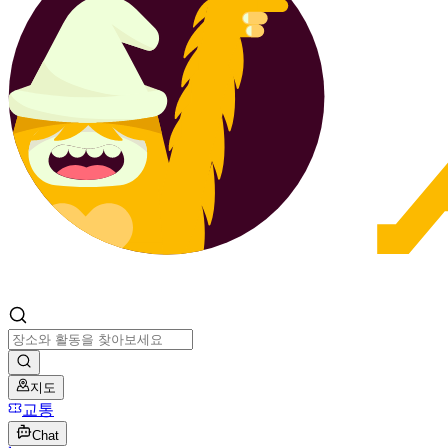
지도
교통
Chat