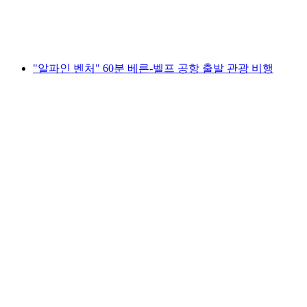
1인당
최저 KRW 1989000
"알파인 벤처" 60분 베른-벨프 공항 출발 관광 비행