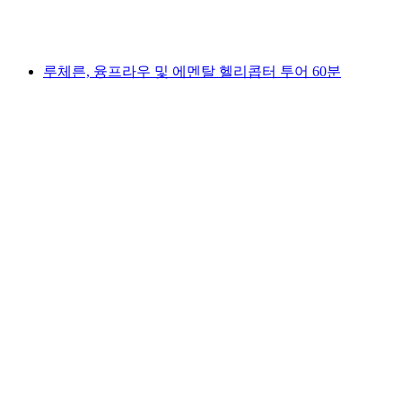
1인당
최저 KRW 782000
루체른, 융프라우 및 에멘탈 헬리콥터 투어 60분