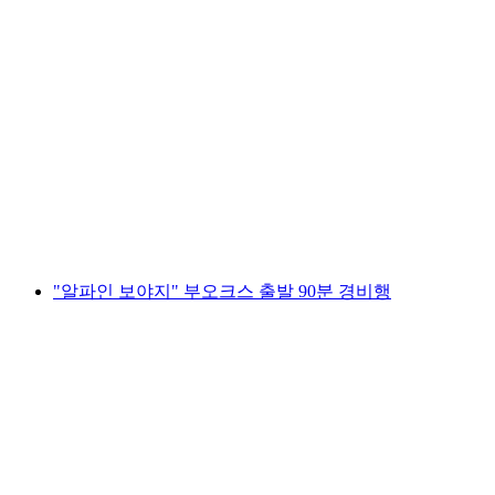
"알파인 벤처" 버리펠트 비행장에서 출발하는
60분 관광 비행
1인당
최저 KRW 1491000
"알파인 보야지" 부오크스 출발 90분 경비행