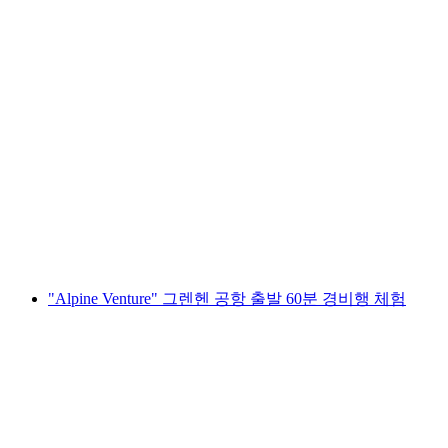
"알파인 벤처" 하우젠 암 알비스 출발 60분 항
공 투어
1인당
최저 KRW 995000
"Alpine Venture" 그렌헨 공항 출발 60분 경비행 체험