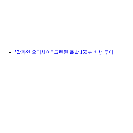
행 투어
1인당
최저 KRW 4227000
"알파인 오디세이" 그렌헨 출발 150분 비행 투어