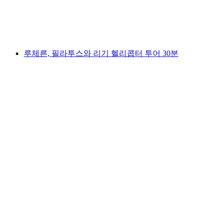
1인당
최저 KRW 1690000
루체른, 필라투스와 리기 헬리콥터 투어 30분