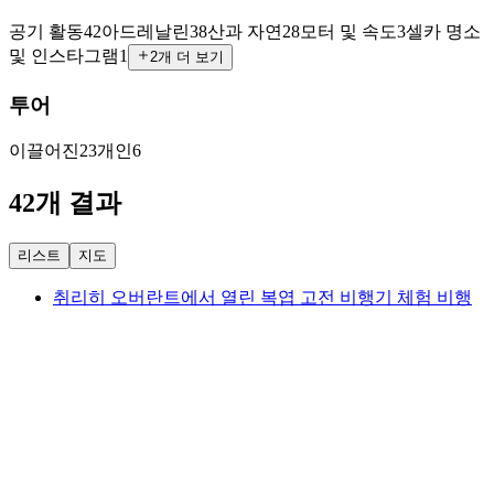
공기 활동
42
아드레날린
38
산과 자연
28
모터 및 속도
3
셀카 명소
및 인스타그램
1
2개 더 보기
투어
이끌어진
23
개인
6
42개 결과
리스트
지도
취리히 오버란트에서 열린 복엽 고전 비행기 체험 비행