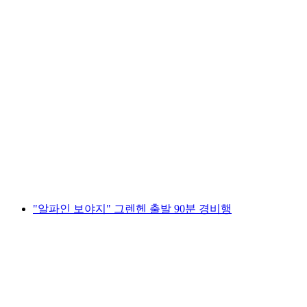
"알파인 여행" 90분 베른-벨프 출발 경비행기
관광
1인당
최저 KRW 2537000
"알파인 보야지" 그렌헨 출발 90분 경비행