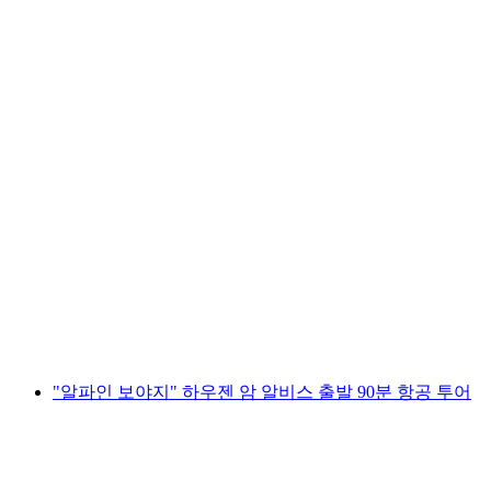
"알파인 벤처" 60분 베른-벨프 공항 출발 관광
비행
1인당
최저 KRW 1690000
"알파인 보야지" 하우젠 암 알비스 출발 90분 항공 투어