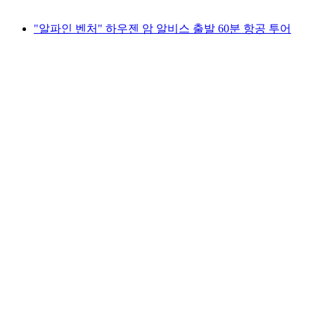
최저 KRW 2354000
"알파인 벤처" 하우젠 암 알비스 출발 60분 항공 투어