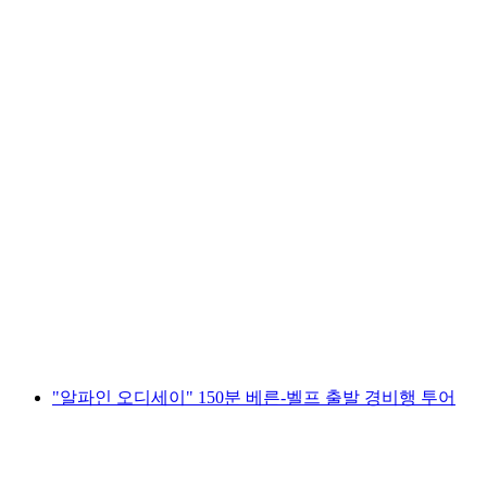
"알파인 오디세이" 부오흐스 출발 150분 관광
비행
1인당
최저 KRW 4973000
"알파인 오디세이" 150분 베른-벨프 출발 경비행 투어