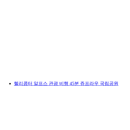
루체른, 융프라우 및 에멘탈 헬리콥터 투어 60
분
1인당
최저 KRW 2708000
헬리콥터 알프스 관광 비행 45분 쥬프라우 국립공원