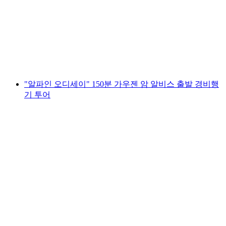
항공 투어
1인당
최저 KRW 1493000
"알파인 오디세이" 150분 가우젠 암 알비스 출발 경비행
기 투어