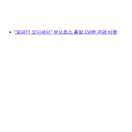
1인당
최저 KRW 982000
"알파인 오디세이" 부오흐스 출발 150분 관광 비행