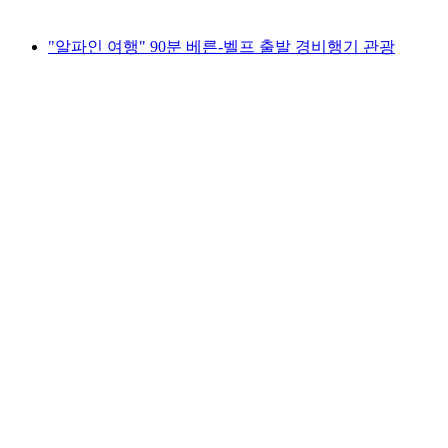
최저 KRW 2985000
"알파인 여행" 90분 베른-벨프 출발 경비행기 관광