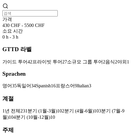
가격
430 CHF - 5500 CHF
소요 시간
0 h - 3 h
GTTD 라벨
가이드 투어
42
프라이빗 투어
27
소규모 그룹 투어
2
음식
2
야외
1
Sprachen
영어
35
독일어
34
Spanish
16
프랑스어
9
Italian
3
계절
1년 전체
23
1분기 (1월-3월)
10
2분기 (4월-6월)
10
3분기 (7월-9
월)
10
4분기 (10월-12월)
10
주제