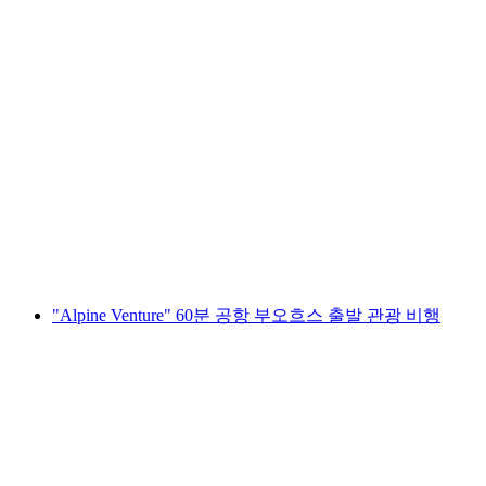
루체른, 필라투스와 리기 헬리콥터 투어 30분
1인당
최저 KRW 1418000
"Alpine Venture" 60분 공항 부오흐스 출발 관광 비행