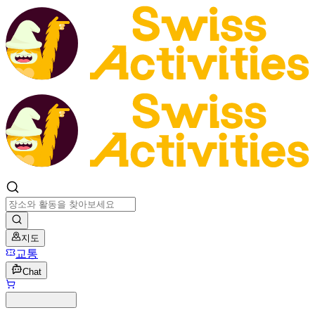
지도
교통
Chat