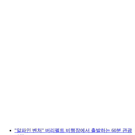
"알파인 오디세이" 그렌헨 출발 150분 비행 투
어
1인당
최저 KRW 4227000
"알파인 벤처" 버리펠트 비행장에서 출발하는 60분 관광