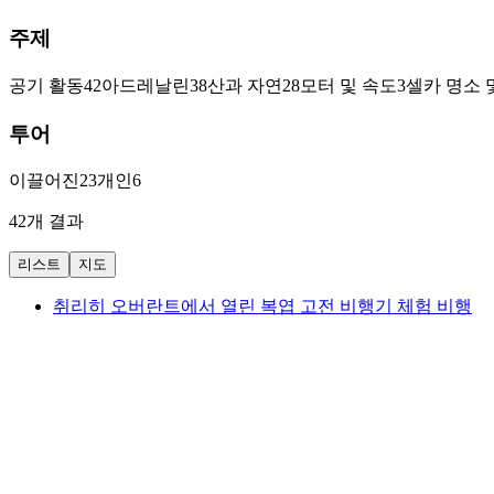
주제
공기 활동
42
아드레날린
38
산과 자연
28
모터 및 속도
3
셀카 명소 
투어
이끌어진
23
개인
6
42개 결과
리스트
지도
취리히 오버란트에서 열린 복엽 고전 비행기 체험 비행