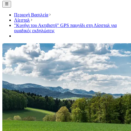
Περιοχή Βασιλεία
Λίεσταλ
"Κυνήγι του Ακτιβιστή" GPS παιχνίδι στη Λίσσταλ για
ομαδικές εκδηλώσεις