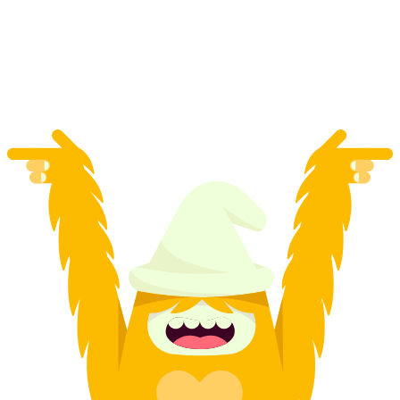
Σεντ Γκάλεν για ομαδικές εκδηλώσεις
ανά άτομο
από €23