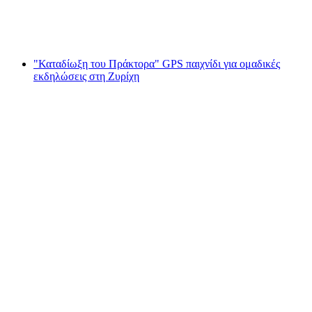
ανά άτομο
από €23
"Καταδίωξη του Πράκτορα" GPS παιχνίδι για ομαδικές
εκδηλώσεις στη Ζυρίχη