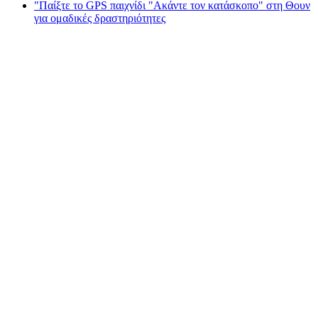
"Παίξτε το GPS παιχνίδι "Ακάντε τον κατάσκοπο" στη Θουν
για ομαδικές δραστηριότητες