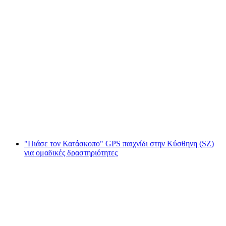
"Παίξτε το GPS παιχνίδι "Ακάντε τον
κατάσκοπο" στη Θουν για ομαδικές
δραστηριότητες
ανά άτομο
από €23
"Πιάσε τον Κατάσκοπο" GPS παιχνίδι στην Κύσθηνη (SZ)
για ομαδικές δραστηριότητες