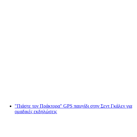
"Καταδίωξη του Πράκτορα" GPS παιχνίδι για
ομαδικές εκδηλώσεις στη Ζυρίχη
ανά άτομο
από €23
"Πιάστε τον Πράκτορα" GPS παιχνίδι στην Σεντ Γκάλεν για
ομαδικές εκδηλώσεις