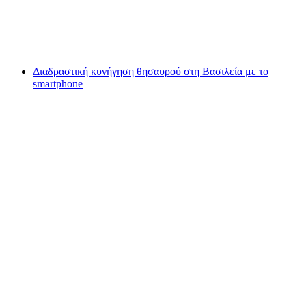
ανά άτομο
από €12
Διαδραστική κυνήγηση θησαυρού στη Βασιλεία με το
smartphone