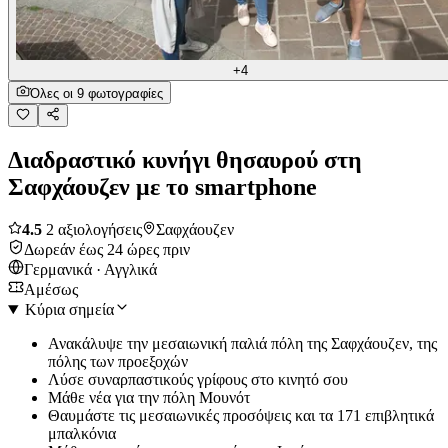
+4
Όλες οι 9 φωτογραφίες
Διαδραστικό κυνήγι θησαυρού στη
Σαφχάουζεν με το smartphone
4.5
2 αξιολογήσεις
Σαφχάουζεν
Δωρεάν έως 24 ώρες πριν
Γερμανικά · Αγγλικά
Αμέσως
Κύρια σημεία
Ανακάλυψε την μεσαιωνική παλιά πόλη της Σαφχάουζεν, της
πόλης των προεξοχών
Λύσε συναρπαστικούς γρίφους στο κινητό σου
Μάθε νέα για την πόλη Μουνότ
Θαυμάστε τις μεσαιωνικές προσόψεις και τα 171 επιβλητικά
μπαλκόνια