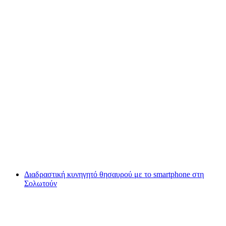
Διαδραστική κυνήγηση θησαυρού στη
Βασιλεία με το smartphone
ανά άτομο
από €12
Διαδραστική κυνηγητό θησαυρού με το smartphone στη
Σολωτούν