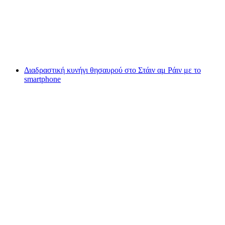
ανά άτομο
από €12
Διαδραστική κυνήγι θησαυρού στο Στάιν αμ Ράιν με το
smartphone