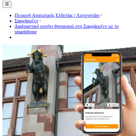
Περιοχή Ανατολικής Ελβετίας / Λιχτενστάιν
Σαφχάουζεν
Διαδραστικό κυνήγι θησαυρού στη Σαφχάουζεν με το
smartphone