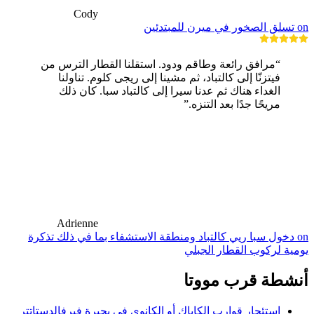
Cody
on تسلق الصخور في ميرن للمبتدئين
“مرافق رائعة وطاقم ودود. استقلنا القطار الترس من
فيتزنّا إلى كالتباد، ثم مشينا إلى ريجى كلوم. تناولنا
الغداء هناك ثم عدنا سيرا إلى كالتباد سبا. كان ذلك
مريحًا جدًا بعد التنزه.”
Adrienne
on دخول سبا ريي كالتباد ومنطقة الاستشفاء بما في ذلك تذكرة
يومية لركوب القطار الجبلي
أنشطة قرب مووتا
استئجار قوارب الكاياك أو الكانوي في بحيرة فيرفالدستاتتر