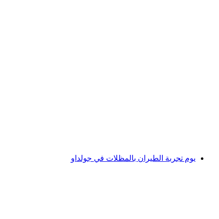
تذكرة طريق الفوانيس ساتل-هوكشتوكلي
لكل شخص
من CHF 30
يوم تجربة الطيران بالمظلات في جولداو