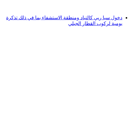
من CHF 150
دخول سبا ريي كالتباد ومنطقة الاستشفاء بما في ذلك تذكرة
يومية لركوب القطار الجبلي