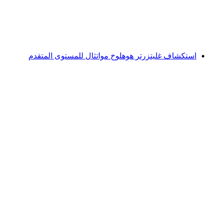
لكل شخص
من CHF 25
استكشاف غليتزرتر هوهلوخ مواتثال للمستوى المتقدم