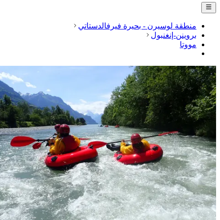
منطقة لوسيرن - بحيرة فيرفالدستاتي
بروينن-إنغنبول
مووتا