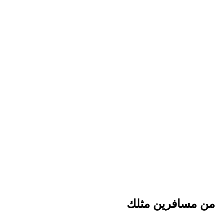
ركوب الأنابيب: جولة داخل نهر مواتا
لكل شخص
من CHF 500
من مسافرين مثلك