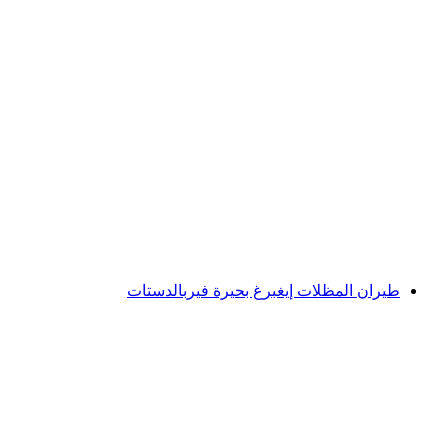
“رحلة بانورامية” بارا غلاس على بحيرة
فورفالدستات من إيمتين
لكل شخص
من CHF 180
طيران المظلات إيغبرغ بحيرة فيربالدستات