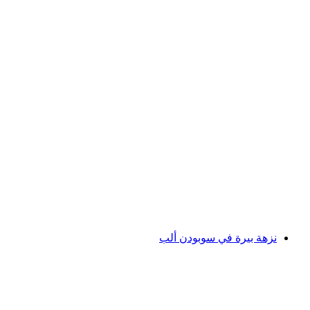
جولة تصوير حديقة حيوانات غولداو
لكل شخص
من CHF 195
نزهة بيرة في سوبودن ألب