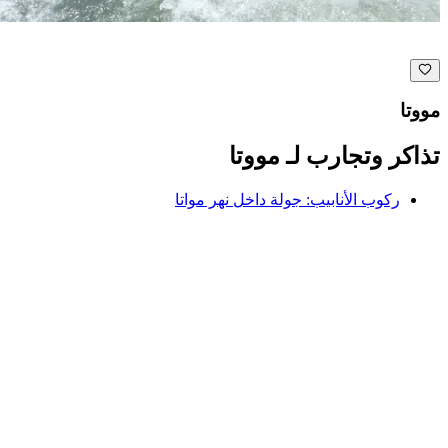
مووتا
تذاكر وتجارب لـ مووتا
ركوب الأنابيب: جولة داخل نهر مواتا