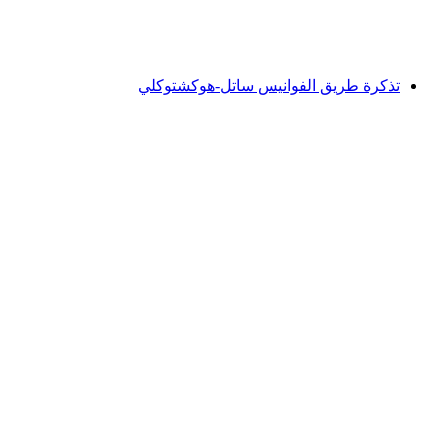
لكل شخص
من CHF 200
تذكرة طريق الفوانيس ساتل-هوكشتوكلي