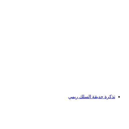
دخول سبا ريي كالتباد ومنطقة الاستشفاء بما في
ذلك تذكرة يومية لركوب القطار الجبلي
لكل شخص
من CHF 92
تذكرة حديقة السلك ريمي