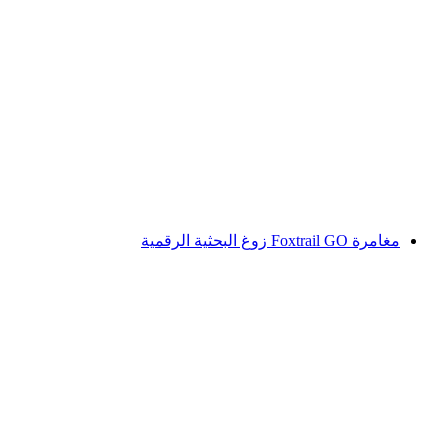
استكشاف غليتزرتر هوهلوخ مواتثال للمستوى
المتقدم
لكل شخص
من CHF 275
مغامرة Foxtrail GO زوغ البحثية الرقمية