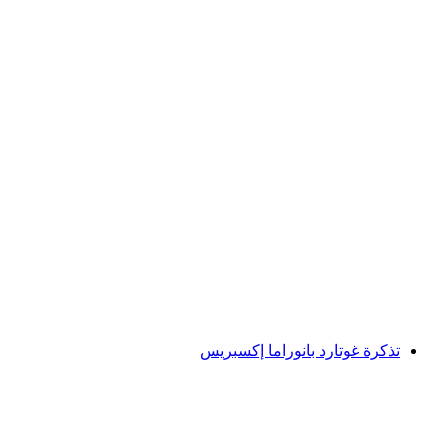
كنيسة الدير في أينزيدلن جولة عامة
لكل شخص
من CHF 20
تذكرة غوتارد بانوراما إكسبريس