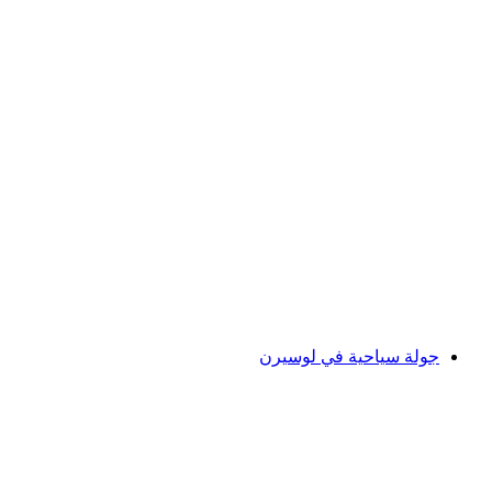
تذكرة متحف النقل في لوسيرن
لكل شخص
من CHF 37
جولة سياحية في لوسيرن