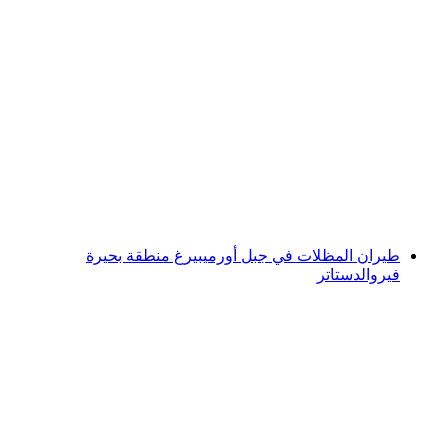
استئجار قوارب الكاياك أو الكانوي في بحيرة
فيرفالدستاتتر من برونن
لكل شخص
من CHF 66
طيران المظلات في جبل أورميبيرغ منطقة بحيرة
فيروالدستاتر