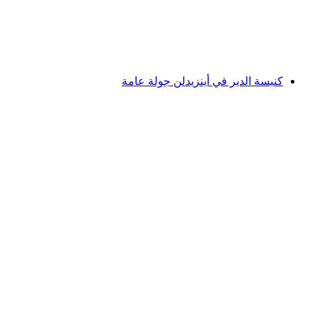
لكل شخص
من CHF 99
كنيسة الدير في أينزيدلن جولة عامة