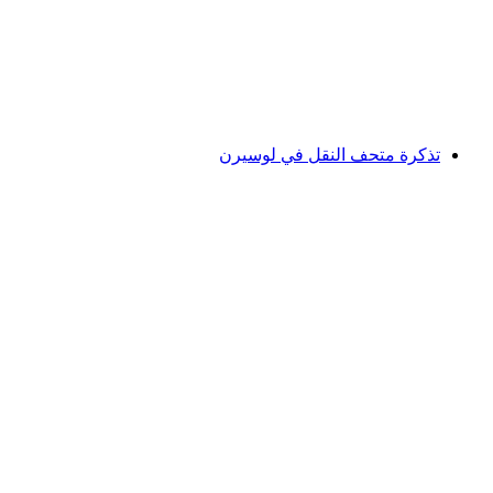
لكل شخص
من CHF 164
تذكرة متحف النقل في لوسيرن