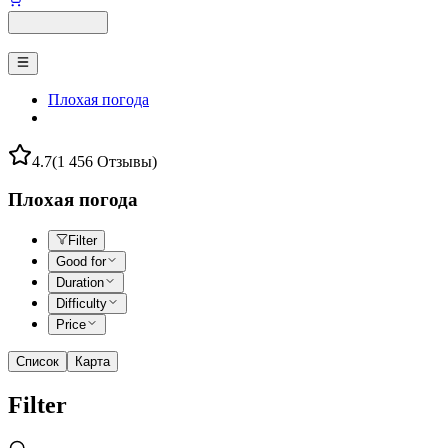
Плохая погода
4.7
(1 456 Отзывы)
Плохая погода
Filter
Good for
Duration
Difficulty
Price
Список
Карта
Filter