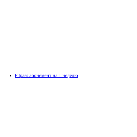
Билет в музей Lindt Home of Chocolate
с человека
от CHF 17
Fitpass абонемент на 1 неделю