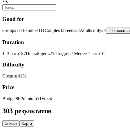
Good for
Groups
171
Families
111
Couples
33
Teens
32
Adults only
24
Показать 
Duration
1–3 часа
187
Целый день
25
Полдня
21
Менее 1 часа
16
Difficulty
Средний
131
Price
Budget
86
Premium
51
Free
4
303 результатов
Список
Карта