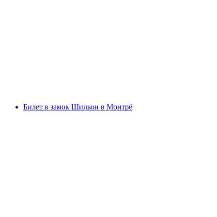
Билет на шоколадную фабрику Maison
Cailler
с человека
от CHF 17
Билет в замок Шильон в Монтрё