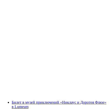
Билет в Люцернский транспортный музей
с человека
от CHF 37
Билет в музей приключений «Никлаус и Доротея Флюе»
в Lumeum