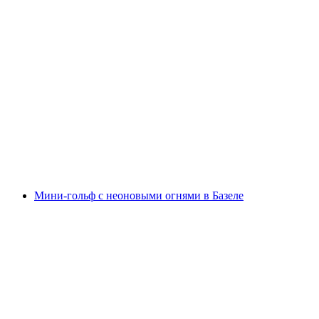
Билет в бассейн и на водные горки в Splash
and Spa
с человека
от CHF 39
Мини-гольф с неоновыми огнями в Базеле