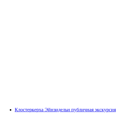
Билет в Grottes de Vallorbe
с человека
от CHF 18
Клостеркерха Эйнзидельн публичная экскурсия