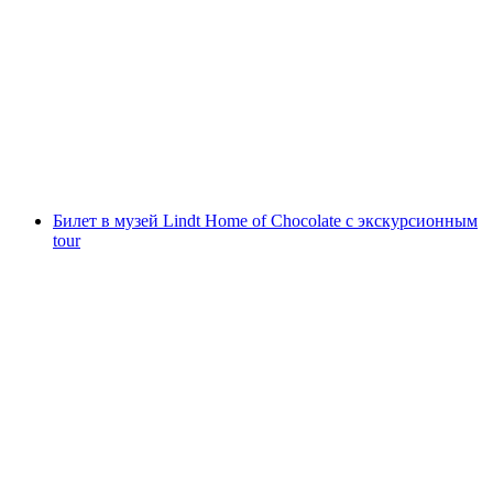
Alpamare Билет: Водные развлечения с
бассейнами, сауной и горками
с человека
от CHF 46
Билет в музей Lindt Home of Chocolate с экскурсионным
tour