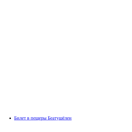
Билет в замок Шильон в Монтрё
с человека
от CHF 15
Билет в пещеры Беатушёлен