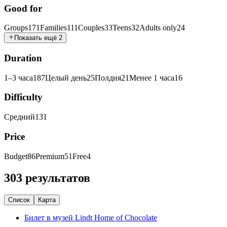
Good for
Groups
171
Families
111
Couples
33
Teens
32
Adults only
24
Показать ещё 2
Duration
1–3 часа
187
Целый день
25
Полдня
21
Менее 1 часа
16
Difficulty
Средний
131
Price
Budget
86
Premium
51
Free
4
303 результатов
Список
Карта
Билет в музей Lindt Home of Chocolate