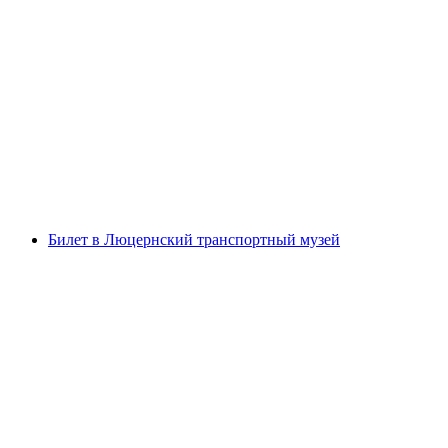
Билет Kuhniversum Trauffer Erlebniswelt
с человека
от CHF 15
Билет в Люцернский транспортный музей