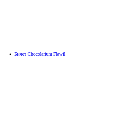
Билет Ландесмузеума Цюриха
с человека
от CHF 13
Билет Chocolarium Flawil