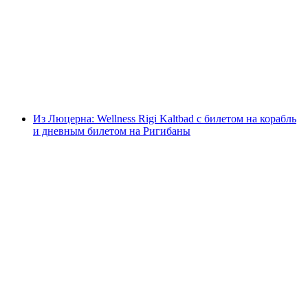
вяленого мяса с дегустацией
с человека
от CHF 15
Из Люцерна: Wellness Rigi Kaltbad с билетом на корабль
и дневным билетом на Ригибаны