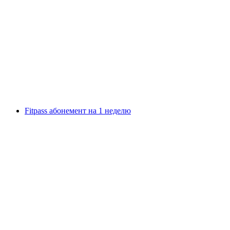
Билет в музей Lindt Home of Chocolate
с человека
от CHF 17
Fitpass абонемент на 1 неделю