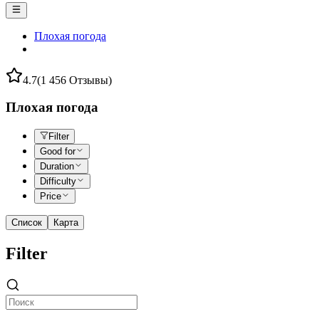
Плохая погода
4.7
(1 456 Отзывы)
Плохая погода
Filter
Good for
Duration
Difficulty
Price
Список
Карта
Filter