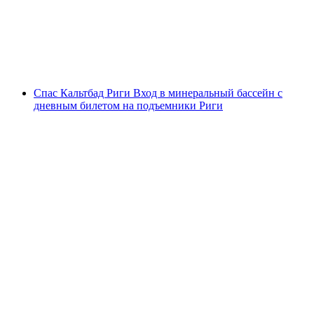
с человека
от CHF 20
Спас Кальтбад Риги Вход в минеральный бассейн с
дневным билетом на подъемники Риги