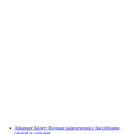
Спас Кальтбад Риги Вход в минеральный
бассейн с дневным билетом на подъемники
Риги
с человека
от CHF 92
Alpamare Билет: Водные развлечения с бассейнами,
сауной и горками