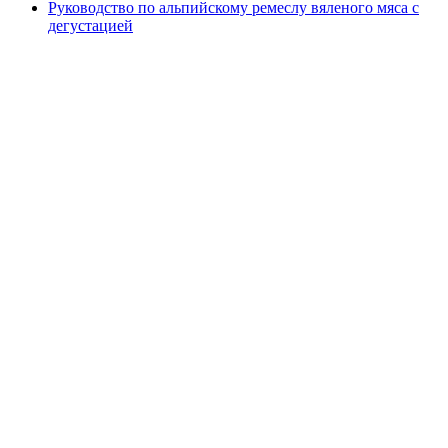
Руководство по альпийскому ремеслу вяленого мяса с
дегустацией
Руководство по альпийскому ремеслу