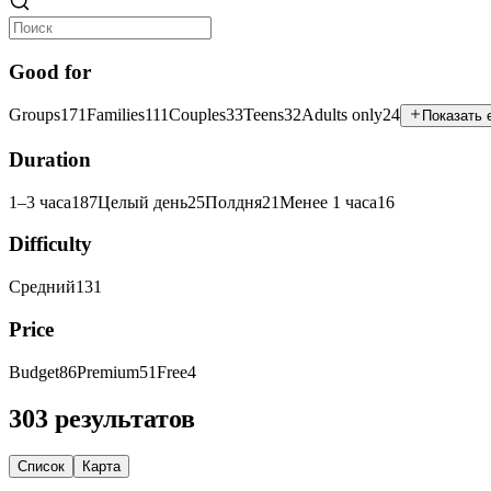
Good for
Groups
171
Families
111
Couples
33
Teens
32
Adults only
24
Показать 
Duration
1–3 часа
187
Целый день
25
Полдня
21
Менее 1 часа
16
Difficulty
Средний
131
Price
Budget
86
Premium
51
Free
4
303 результатов
Список
Карта