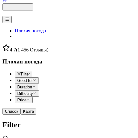
Плохая погода
4.7
(1 456 Отзывы)
Плохая погода
Filter
Good for
Duration
Difficulty
Price
Список
Карта
Filter