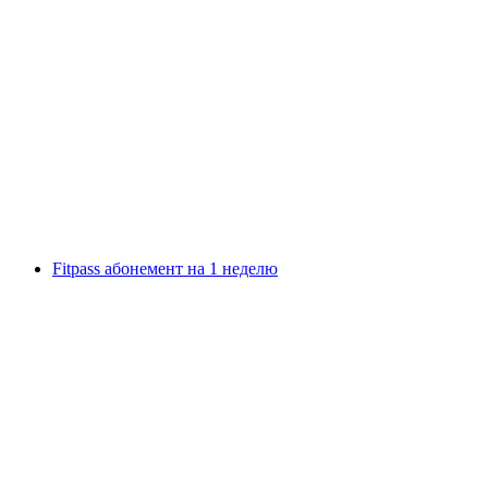
Билет в музей Lindt Home of Chocolate
с человека
от CHF 17
Fitpass абонемент на 1 неделю