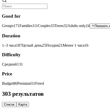
Good for
Groups
171
Families
111
Couples
33
Teens
32
Adults only
24
Показать 
Duration
1–3 часа
187
Целый день
25
Полдня
21
Менее 1 часа
16
Difficulty
Средний
131
Price
Budget
86
Premium
51
Free
4
303 результатов
Список
Карта