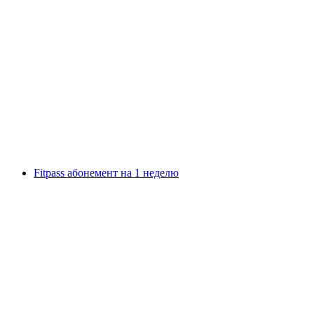
Билет в музей Lindt Home of Chocolate
с человека
от CHF 17
Fitpass абонемент на 1 неделю