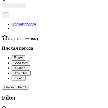
Плохая погода
4.7
(1 456 Отзывы)
Плохая погода
Filter
Good for
Duration
Difficulty
Price
Список
Карта
Filter