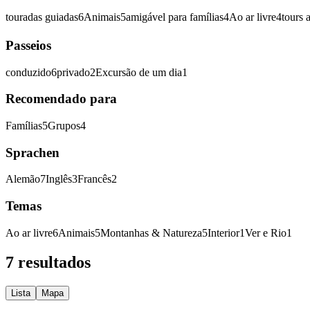
touradas guiadas
6
Animais
5
amigável para famílias
4
Ao ar livre
4
tours 
Passeios
conduzido
6
privado
2
Excursão de um dia
1
Recomendado para
Famílias
5
Grupos
4
Sprachen
Alemão
7
Inglês
3
Francês
2
Temas
Ao ar livre
6
Animais
5
Montanhas & Natureza
5
Interior
1
Ver e Rio
1
7 resultados
Lista
Mapa