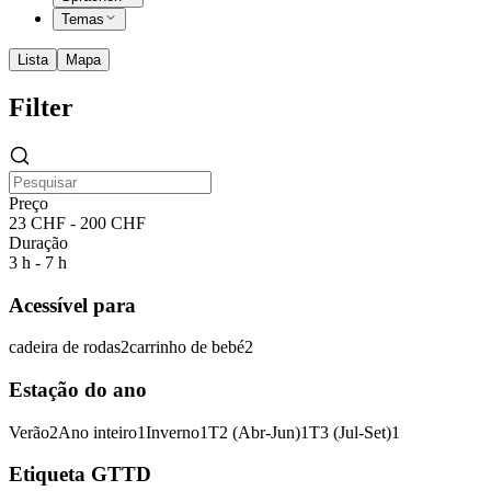
Temas
Lista
Mapa
Filter
Preço
23 CHF - 200 CHF
Duração
3 h - 7 h
Acessível para
cadeira de rodas
2
carrinho de bebé
2
Estação do ano
Verão
2
Ano inteiro
1
Inverno
1
T2 (Abr-Jun)
1
T3 (Jul-Set)
1
Etiqueta GTTD