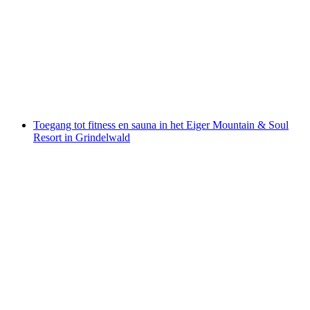
Mountain & Soul Resort in Grindelwald
per persoon
vanaf €67
Toegang tot fitness en sauna in het Eiger Mountain & Soul
Resort in Grindelwald