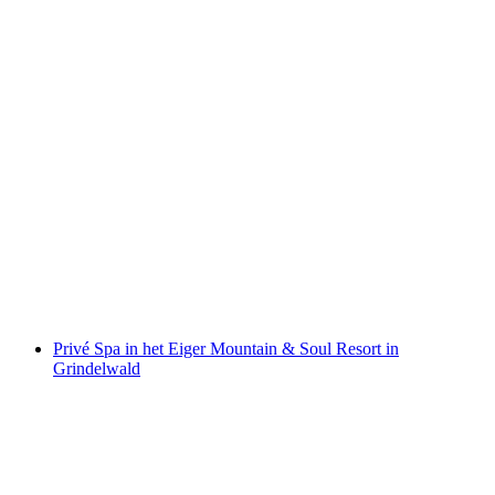
Toegang tot fitness en sauna in het Eiger
Mountain & Soul Resort in Grindelwald
per persoon
vanaf €45
Privé Spa in het Eiger Mountain & Soul Resort in
Grindelwald