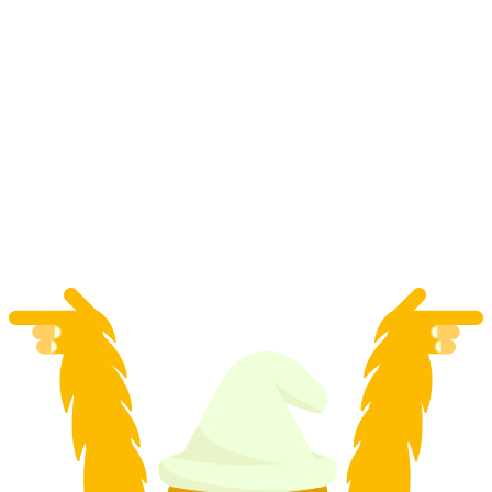
Day Spa in het Eiger Mountain & Soul Resort
in Grindelwald
per persoon
vanaf €217