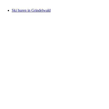
vanaf €420
Ski huren in Grindelwald