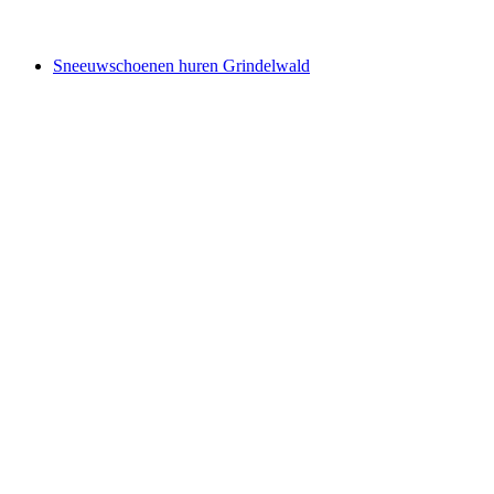
vanaf €22
Sneeuwschoenen huren Grindelwald