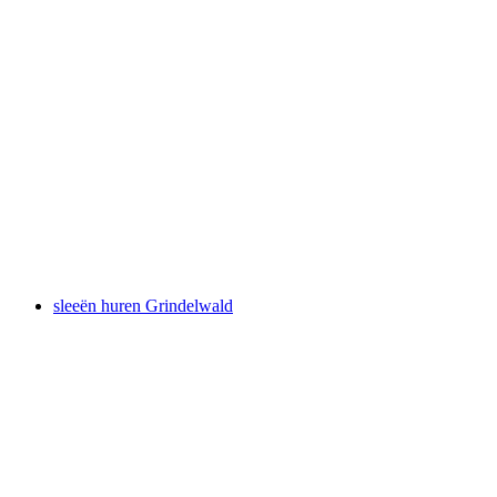
Ski huren in Grindelwald
per persoon
vanaf €173
sleeën huren Grindelwald