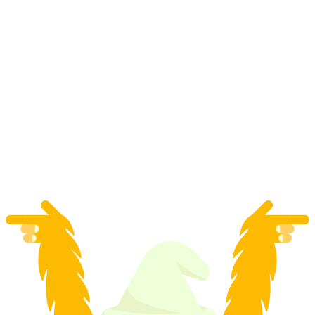
Sneeuwschoenen huren Grindelwald
per persoon
vanaf €12