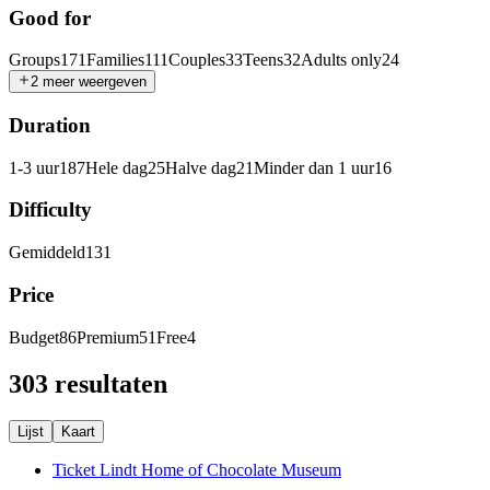
Good for
Groups
171
Families
111
Couples
33
Teens
32
Adults only
24
2 meer weergeven
Duration
1-3 uur
187
Hele dag
25
Halve dag
21
Minder dan 1 uur
16
Difficulty
Gemiddeld
131
Price
Budget
86
Premium
51
Free
4
303 resultaten
Lijst
Kaart
Ticket Lindt Home of Chocolate Museum