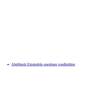
Ticket voor de Vallorbe-grotten
per persoon
vanaf €21
Abdijkerk Einsiedeln openbare rondleiding