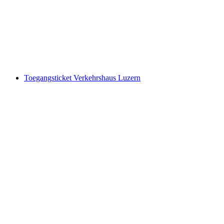
per persoon
vanaf €17
Toegangsticket Verkehrshaus Luzern