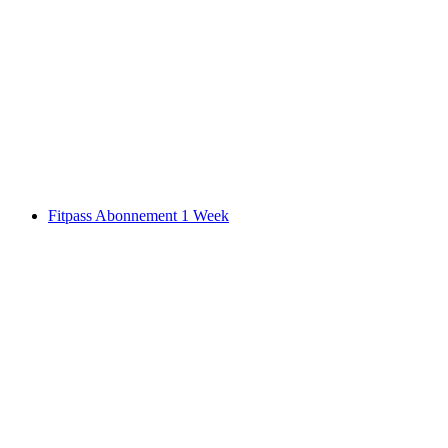
Ticket Lindt Home of Chocolate Museum
per persoon
vanaf €19
Fitpass Abonnement 1 Week