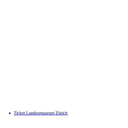
Fitpass Abonnement 1 Week
per persoon
vanaf €39
Ticket Landesmuseum Zürich