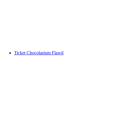
Ticket Landesmuseum Zürich
per persoon
vanaf €15
Ticket Chocolarium Flawil