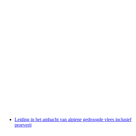
Ticket Lindt Home of Chocolate Museum incl.
rondleiding
per persoon
vanaf €34
Leiding in het ambacht van alpiene gedroogde vlees inclusief
proeverij