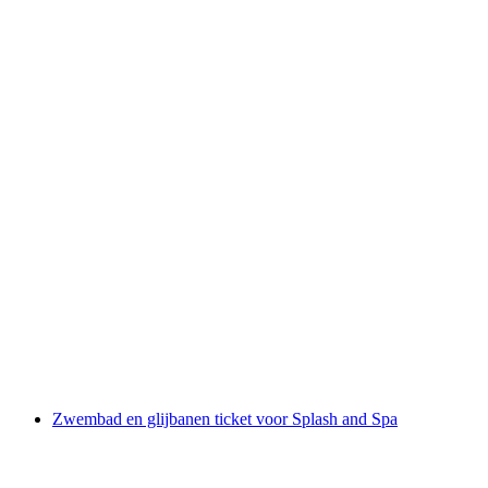
Van Luzern: Wellness Rigi Kaltbad incl.
Scheepsticket en Dagkaart Rigibahnen
per persoon
vanaf €177
Zwembad en glijbanen ticket voor Splash and Spa