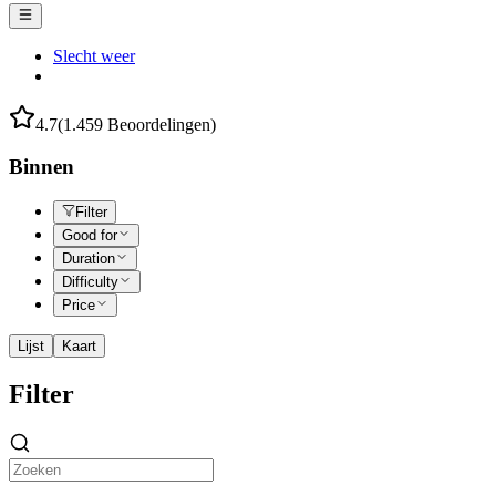
Slecht weer
4.7
(1.459 Beoordelingen)
Binnen
Filter
Good for
Duration
Difficulty
Price
Lijst
Kaart
Filter