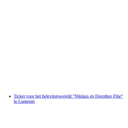
Toegangsticket Verkehrshaus Luzern
per persoon
vanaf €42
Ticket voor het belevingswereld "Niklaus en Dorothee Flüe"
in Lumeum