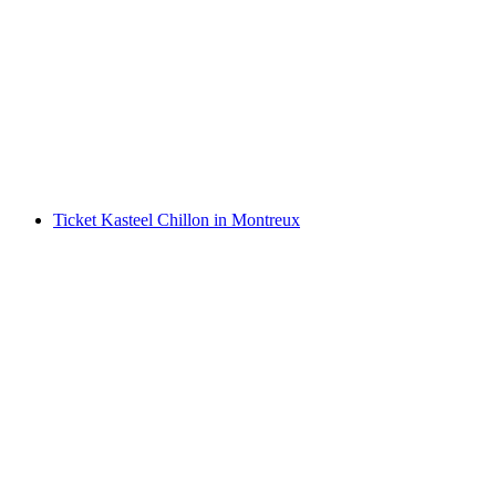
Ticket Maison Cailler Chocoladefabriek
per persoon
vanaf €19
Ticket Kasteel Chillon in Montreux