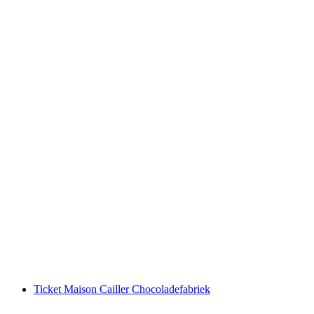
Ticket Chocolarium Flawil
per persoon
vanaf €18
Ticket Maison Cailler Chocoladefabriek