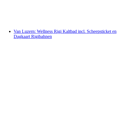
per persoon
vanaf €17
Van Luzern: Wellness Rigi Kaltbad incl. Scheepsticket en
Dagkaart Rigibahnen