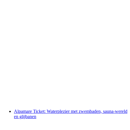
Rigi Kaltbad Spa toegang Mineralbad incl.
dagkaart Rigibahnen
per persoon
vanaf €103
Alpamare Ticket: Waterplezier met zwembaden, sauna-wereld
en glijbanen