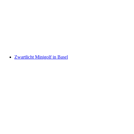
Zwembad en glijbanen ticket voor Splash and
Spa
per persoon
vanaf €48
Zwartlicht Minigolf in Basel