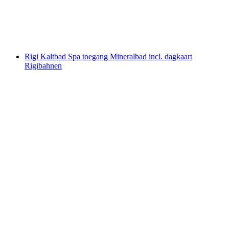
per persoon
vanaf €23
Rigi Kaltbad Spa toegang Mineralbad incl. dagkaart
Rigibahnen