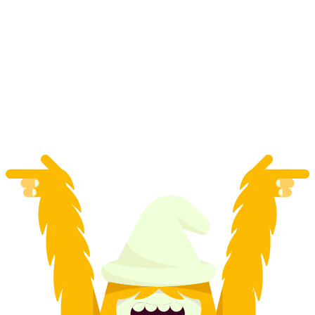
Flums Paragliden tandem
per persoon
vanaf €212