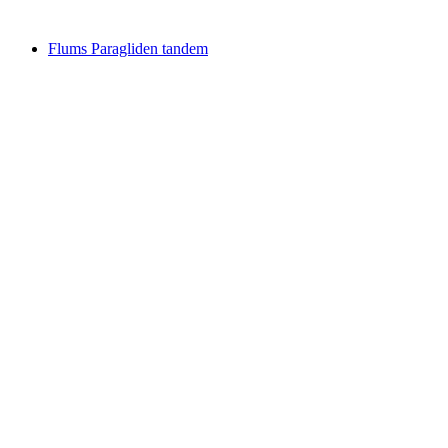
vanaf €401
Flums Paragliden tandem