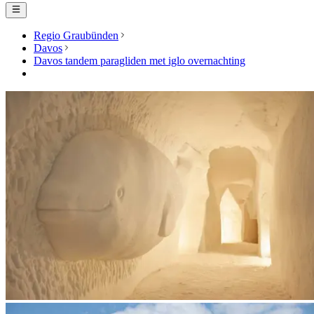
Regio Graubünden
Davos
Davos tandem paragliden met iglo overnachting