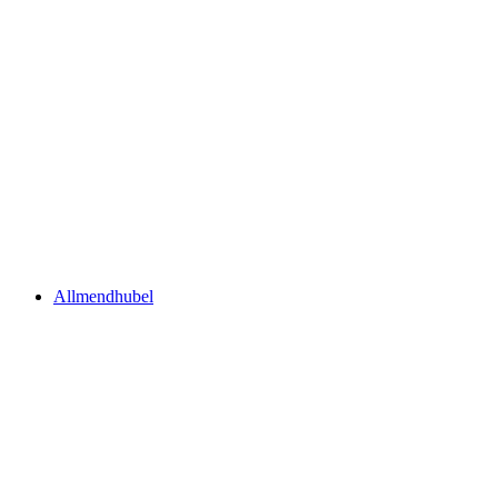
Thunersee
Allmendhubel