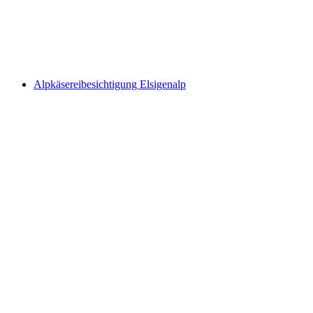
Zischtig Karaoke in der Gemmi Taverne
Vrije toegang
Alpkäsereibesichtigung Elsigenalp