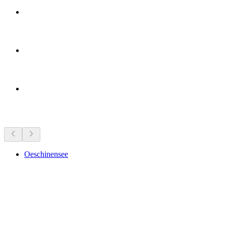
Bezienswaardigheden in de buurt
Oeschinensee