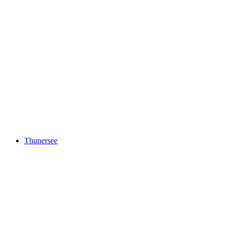
Tschentenalp
Thunersee