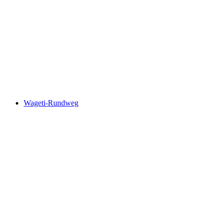
Lötschberg-Panoramaweg, Stage 2/4
Wageti-Rundweg