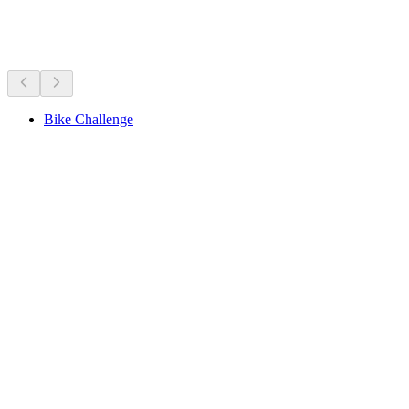
Nu te doen
Aanbevolen op basis van wat er nu speelt
Bike Challenge
Bike Challenge