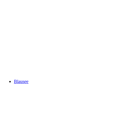
VogellisiBerg
Blausee