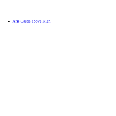
Burgruine Mülenen
Aris Castle above Kien
Aris Castle above Kien