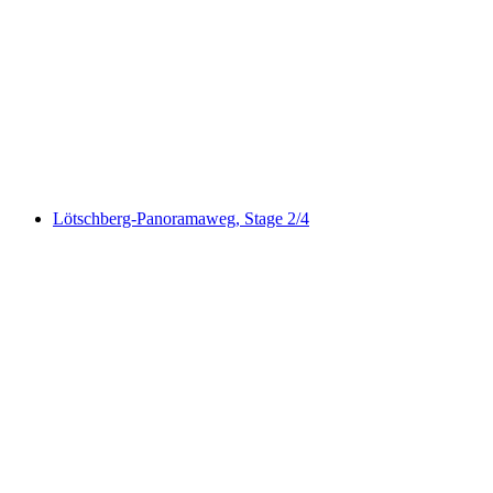
Privéwandeling met Zwitserse triatleet vanaf
Kandersteg
per persoon
vanaf €190
Lötschberg-Panoramaweg, Stage 2/4