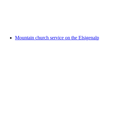
Alpkäsereibesichtigung Elsigenalp
Vrije toegang
Mountain church service on the Elsigenalp