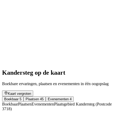
Mountain church service on the Elsigenalp
Vrije toegang
Kandersteg op de kaart
Boekbare ervaringen, plaatsen en evenementen in één oogopslag
Kaart vergroten
Boekbaar
5
Plaatsen
45
Evenementen
4
Boekbaar
Plaatsen
Evenementen
Plaatsgebied Kandersteg (Postcode
3718)