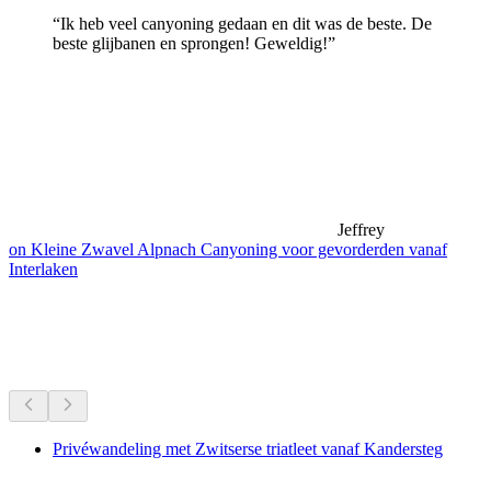
“Ik heb veel canyoning gedaan en dit was de beste. De
beste glijbanen en sprongen! Geweldig!”
Jeffrey
on Kleine Zwavel Alpnach Canyoning voor gevorderden vanaf
Interlaken
Wandelingen in de buurt
Alles binnen 30 min rijden
Privéwandeling met Zwitserse triatleet vanaf Kandersteg