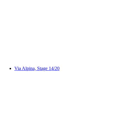
Oeschigässli-Kander-Rundweg
Via Alpina, Stage 14/20