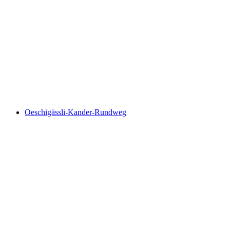
Wageti-Rundweg
Oeschigässli-Kander-Rundweg